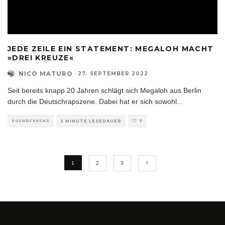
JEDE ZEILE EIN STATEMENT: MEGALOH MACHT
»DREI KREUZE«
NICO MATURO
·
27. SEPTEMBER 2022
Seit bereits knapp 20 Jahren schlägt sich Megaloh aus Berlin
durch die Deutschrapszene. Dabei hat er sich sowohl
...
SOUNDCHECKS
2 MINUTE LESEDAUER
7
1
2
3