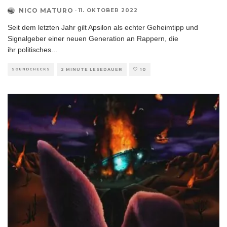
NICO MATURO
·
11. OKTOBER 2022
Seit dem letzten Jahr gilt Apsilon als echter Geheimtipp und
Signalgeber einer neuen Generation an Rappern, die
ihr politisches
...
SOUNDCHECKS
2 MINUTE LESEDAUER
10