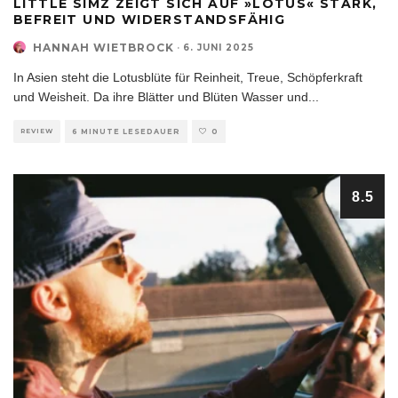
LITTLE SIMZ ZEIGT SICH AUF »LOTUS« STARK,
BEFREIT UND WIDERSTANDSFÄHIG
HANNAH WIETBROCK
·
6. JUNI 2025
In Asien steht die Lotusblüte für Reinheit, Treue, Schöpferkraft
und Weisheit. Da ihre Blätter und Blüten Wasser und
...
REVIEW
6 MINUTE LESEDAUER
0
8.5