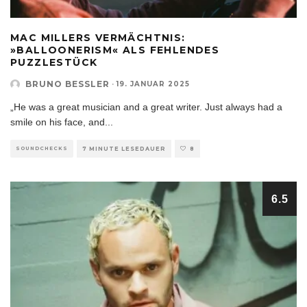
MAC MILLERS VERMÄCHTNIS:
»BALLOONERISM« ALS FEHLENDES
PUZZLESTÜCK
BRUNO BESSLER
·
19. JANUAR 2025
„He was a great musician and a great writer. Just always had a
smile on his face, and
...
SOUNDCHECKS
7 MINUTE LESEDAUER
8
6.5