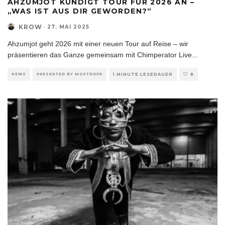
AHZUMJOT KÜNDIGT TOUR FÜR 2026 AN –
„WAS IST AUS DIR GEWORDEN?“
KROW
·
27. MAI 2025
Ahzumjot geht 2026 mit einer neuen Tour auf Reise – wir
präsentieren das Ganze gemeinsam mit Chimperator Live
...
NEWS
PRESENTED BY MOSTDOPE
1 MINUTE LESEDAUER
8