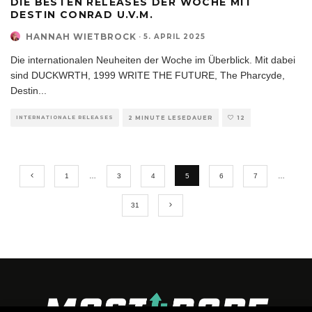
DIE BESTEN RELEASES DER WOCHE MIT
DESTIN CONRAD U.V.M.
HANNAH WIETBROCK
·
5. APRIL 2025
Die internationalen Neuheiten der Woche im Überblick. Mit dabei
sind DUCKWRTH, 1999 WRITE THE FUTURE, The Pharcyde,
Destin
...
INTERNATIONALE RELEASES
2 MINUTE LESEDAUER
12
1
…
3
4
5
6
7
…
31