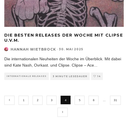
DIE BESTEN RELEASES DER WOCHE MIT CLIPSE
U.V.M.
HANNAH WIETBROCK
·
30. MAI 2025
Die internationalen Neuheiten der Woche im Überblick. Mit dabei
sind Kate Nash, Ovrkast. und Clipse. Clipse – Ace
...
INTERNATIONALE RELEASES
3 MINUTE LESEDAUER
14
1
2
3
4
5
6
…
31