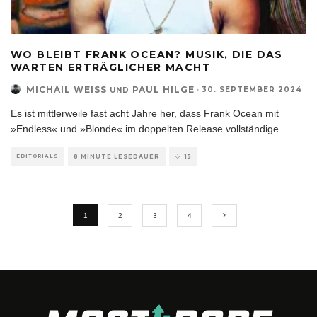
WO BLEIBT FRANK OCEAN? MUSIK, DIE DAS
WARTEN ERTRÄGLICHER MACHT
MICHAIL WEISS
PAUL HILGE
·
30. SEPTEMBER 2024
UND
Es ist mittlerweile fast acht Jahre her, dass Frank Ocean mit
»Endless« und »Blonde« im doppelten Release vollständige
...
EDITORIALS
8 MINUTE LESEDAUER
15
1
2
3
4