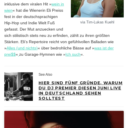
inklusive dem viralen Hit »
wein in
wien
« hat die Wienerin Eli Preiss
fest in der deutschsprachigen
via Tim-Lukas Kuehl
Hip-Hop und Indie Welt Fuß
gefasst. Der Mut anzuecken und
sich stilistisch stets neu zu erfinden, zählt zu ihren größten
Stärken. Eli’s Repertoire reicht von gefühlvollen Balladen wie
»
Alles (und nichts)
« über bedrohliche Bässe auf »
was ist der
prei$$
«
zu Garage-Hymnen wie »
Ich such
«.
See Also
HIER SIND FÜNF GRÜNDE, WARUM
DU DJ PREMIER DIESEN JUNI LIVE
IN DEUTSCHLAND SEHEN
SOLLTEST