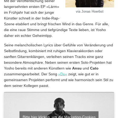
Mit der Veröffentlichung seiner
langersehnten ersten EP »Lärm«
via Jonas Hoerbst
im Frühjahr hat sich der junge
Künstler schnell in der Indie-Rap-
Szene etabliert und bringt frischen Wind in das Genre. Für alle,
die eine raue Stimme und tiefgründige Texte lieben, ist Yosho
daher ein echter Geheimtipp.
Seine melancholischen Lyrics über Gefühle von Veränderung und
Selbstfindung, kombiniert mit ruhigen Klavierakkorden oder
sanften Gitarrenklängen, verleihen seinen Tracks eine ganz
besondere Atmosphäre. Neben seinen ersten Solo-Projekten hat
Yosho bereits mit anderen Künstlern wie
Ansu
und
Cato
zusammengearbeitet. Der Song
»Du«
zeigt, wie gut er in
gemeinsamen Projekten performt und wie harmonisch sein Stil zu
dem seiner Kollegen passt.
Bitte hier klicken, um die Marketing-Cookies