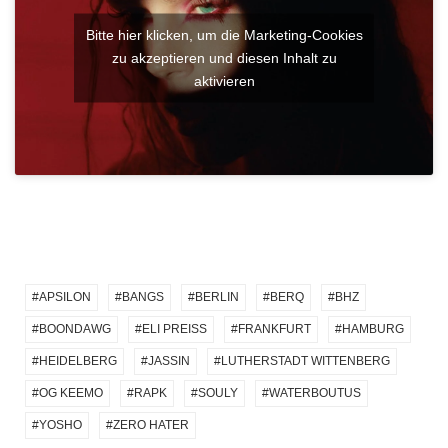
Bitte hier klicken, um die Marketing-Cookies
zu akzeptieren und diesen Inhalt zu
aktivieren
APSILON
BANGS
BERLIN
BERQ
BHZ
BOONDAWG
ELI PREISS
FRANKFURT
HAMBURG
HEIDELBERG
JASSIN
LUTHERSTADT WITTENBERG
OG KEEMO
RAPK
SOULY
WATERBOUTUS
YOSHO
ZERO HATER