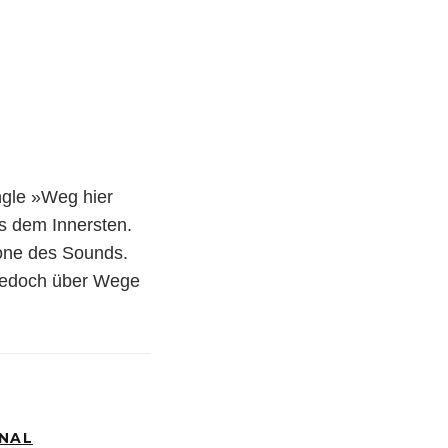
ngle »Weg hier
us dem Innersten.
one des Sounds.
, jedoch über Wege
ONAL