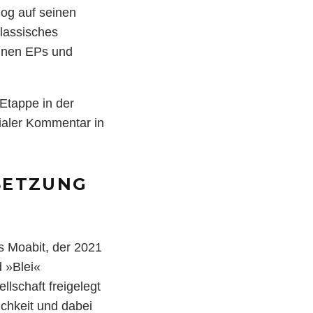
log auf seinen
lassisches
seinen EPs und
 Etappe in der
zialer Kommentar in
SETZUNG
us Moabit, der 2021
d »Blei«
lschaft freigelegt
ichkeit und dabei