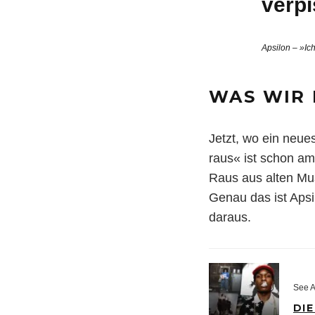
verpi
Apsilon – »Ic
WAS WIR
Jetzt, wo ein neue
raus« ist schon am 
Raus aus alten Mu
Genau das ist Apsi
daraus.
See A
DIE