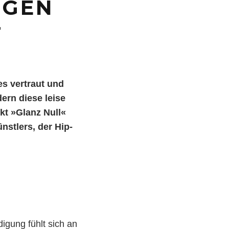
OGEN
T
es vertraut und
dern diese leise
kt »Glanz Null«
nstlers, der Hip-
igung fühlt sich an