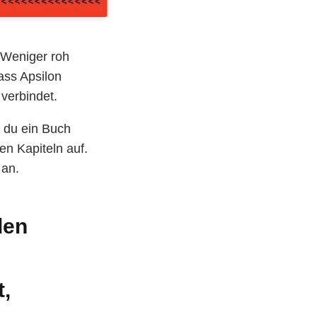
 Weniger roh
dass Apsilon
 verbindet.
t du ein Buch
en Kapiteln auf.
 an.
den
t,