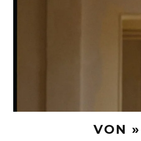
VON »