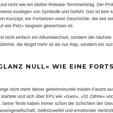
und nicht wie ein bloßer Release-Termineintrag. Der Pro
weise Auslegen von Symbolik und Gefühl. Das ist kein k
 ein Konzept, ein Fortsetzen einer Geschichte, die seit 
t wie Pelz« langsam gewachsen ist.
 ist nicht einfach ein Albumwechsel, sondern die nächste
Stimme, die längst mehr ist als nur Rap, sondern ein so
LANZ NULL« WIE EINE FORT
lange nicht mehr dieser geheimnisvolle Insider-Favorit a
« startete und sich über EPs wie »Gast«, »32 Zähne« un
. Seine Texte haben immer schon die Schichten der Gesel
ssengesellschaft, Selbstzweifel und emotionale Verletzl