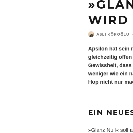
»GLAN
WIRD
ASLI KÖROĞLU
·
Apsilon hat sein 
gleichzeitig offen
Gewissheit, dass 
weniger wie ein n
Hop nicht nur ma
EIN NEUE
»Glanz Null« soll 