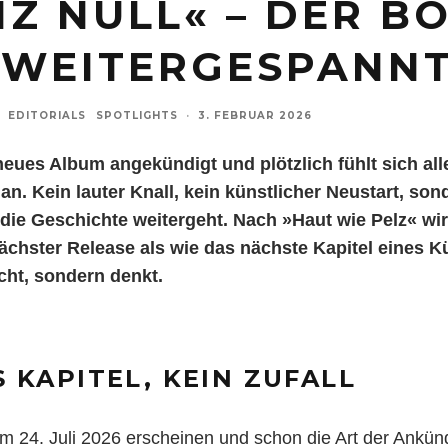
Z NULL« – DER B
 WEITERGESPANN
EDITORIALS
SPOTLIGHTS
·
3. FEBRUAR 2026
neues Album angekündigt und plötzlich fühlt sich all
 an. Kein lauter Knall, kein künstlicher Neustart, son
die Geschichte weitergeht. Nach »Haut wie Pelz« wir
ächster Release als wie das nächste Kapitel eines Kü
cht, sondern denkt.
S KAPITEL, KEIN ZUFALL
am 24. Juli 2026 erscheinen und schon die Art der Ankünd