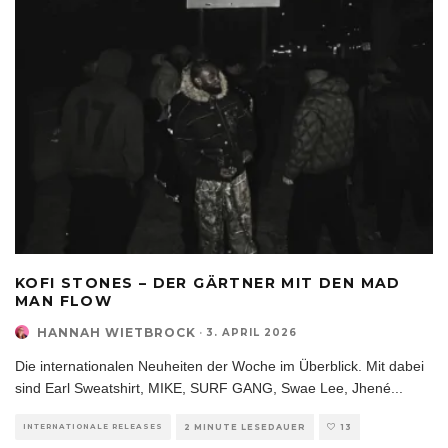
KOFI STONES – DER GÄRTNER MIT DEN MAD
MAN FLOW
HANNAH WIETBROCK
·
3. APRIL 2026
Die internationalen Neuheiten der Woche im Überblick. Mit dabei
sind Earl Sweatshirt, MIKE, SURF GANG, Swae Lee, Jhené
...
INTERNATIONALE RELEASES
2 MINUTE LESEDAUER
13