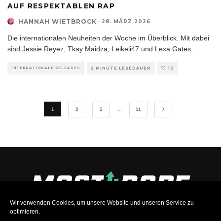
AUF RESPEKTABLEN RAP
HANNAH WIETBROCK
·
28. MÄRZ 2026
Die internationalen Neuheiten der Woche im Überblick. Mit dabei
sind Jessie Reyez, Tkay Maidza, Leikeli47 und Lexa Gates.
...
INTERNATIONALE RELEASES
2 MINUTE LESEDAUER
13
1
2
3
…
11
Wir verwenden Cookies, um unsere Website und unseren Service zu
optimieren.