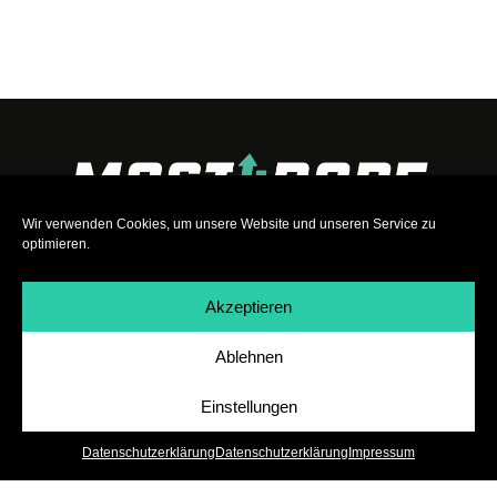
Wir verwenden Cookies, um unsere Website und unseren Service zu
optimieren.
Akzeptieren
Ablehnen
Impressum
|
Datenschutz
|
Teilnahmebedingungen
|
Team
|
Jobs
Einstellungen
Datenschutzerklärung
Datenschutzerklärung
Impressum