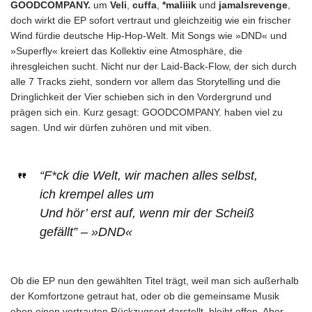
GOODCOMPANY.
um
Veli
,
cuffa
,
*maliiik
und
jamalsrevenge
,
doch wirkt die EP sofort vertraut und gleichzeitig wie ein frischer
Wind fürdie deutsche Hip-Hop-Welt. Mit Songs wie »DND« und
»Superfly« kreiert das Kollektiv eine Atmosphäre, die
ihresgleichen sucht. Nicht nur der Laid-Back-Flow, der sich durch
alle 7 Tracks zieht, sondern vor allem das Storytelling und die
Dringlichkeit der Vier schieben sich in den Vordergrund und
prägen sich ein. Kurz gesagt: GOODCOMPANY. haben viel zu
sagen. Und wir dürfen zuhören und mit viben.
“F*ck die Welt, wir machen alles selbst,
ich krempel alles um
Und hör’ erst auf, wenn mir der Scheiß
gefällt” – »DND«
Ob die EP nun den gewählten Titel trägt, weil man sich außerhalb
der Komfortzone getraut hat, oder ob die gemeinsame Musik
eben einen vertrauten Rückzugsort darstellt, bleibt offen. Aber