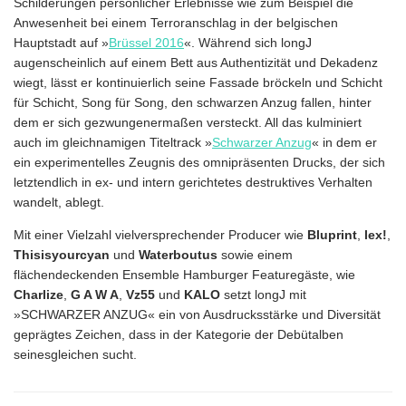
Schilderungen persönlicher Erlebnisse wie zum Beispiel die
Anwesenheit bei einem Terroranschlag in der belgischen
Hauptstadt auf »
Brüssel 2016
«. Während sich longJ
augenscheinlich auf einem Bett aus Authentizität und Dekadenz
wiegt, lässt er kontinuierlich seine Fassade bröckeln und Schicht
für Schicht, Song für Song, den schwarzen Anzug fallen, hinter
dem er sich gezwungenermaßen versteckt. All das kulminiert
auch im gleichnamigen Titeltrack »
Schwarzer Anzug
« in dem er
ein experimentelles Zeugnis des omnipräsenten Drucks, der sich
letztendlich in ex- und intern gerichtetes destruktives Verhalten
wandelt, ablegt.
Mit einer Vielzahl vielversprechender Producer wie
Bluprint
,
lex!
,
Thisisyourcyan
und
Waterboutus
sowie einem
flächendeckenden Ensemble Hamburger Featuregäste, wie
Charlize
,
G A W A
,
Vz55
und
KALO
setzt longJ mit
»SCHWARZER ANZUG« ein von Ausdrucksstärke und Diversität
geprägtes Zeichen, dass in der Kategorie der Debütalben
seinesgleichen sucht.