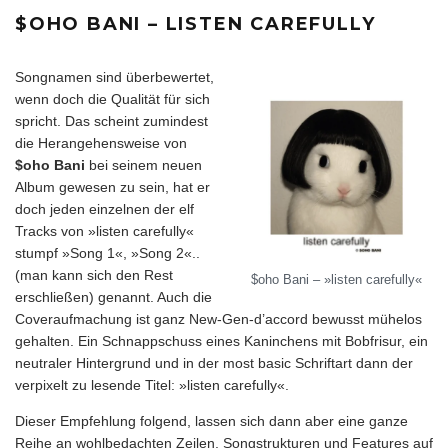
$OHO BANI – LISTEN CAREFULLY
Songnamen sind überbewertet,
wenn doch die Qualität für sich
spricht. Das scheint zumindest
die Herangehensweise von
$oho Bani
bei seinem neuen
Album gewesen zu sein, hat er
doch jeden einzelnen der elf
Tracks von »listen carefully«
stumpf »Song 1«, »Song 2«..
(man kann sich den Rest
$oho Bani – »listen carefully«
erschließen) genannt. Auch die
Coveraufmachung ist ganz New-Gen-d’accord bewusst mühelos
gehalten. Ein Schnappschuss eines Kaninchens mit Bobfrisur, ein
neutraler Hintergrund und in der most basic Schriftart dann der
verpixelt zu lesende Titel: »listen carefully«.
Dieser Empfehlung folgend, lassen sich dann aber eine ganze
Reihe an wohlbedachten Zeilen, Songstrukturen und Features auf