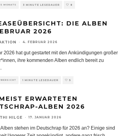
ES MONATS
3 MINUTE LESEDAUER
8
EASEÜBERSICHT: DIE ALBEN
FEBRUAR 2026
AKTION
·
4. FEBRUAR 2026
r 2026 hat gut gestartet mit den Ankündigungen großer
r*innen, ihre kommenden Alben endlich bereit zu
..
ÜBERSICHT
1 MINUTE LESEDAUER
5
 MEIST ERWARTETEN
TSCHRAP-ALBEN 2026
THI HILGE
·
17. JANUAR 2026
Alben stehen im Deutschrap für 2026 an? Einige sind
seit längerer Zeit angekündigt, andere ganz frisch.
...