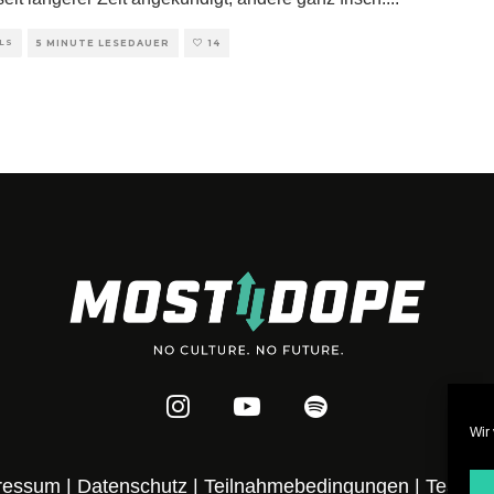
LS
5 MINUTE LESEDAUER
14
Wir
ressum
|
Datenschutz
|
Teilnahmebedingungen
|
Team
|