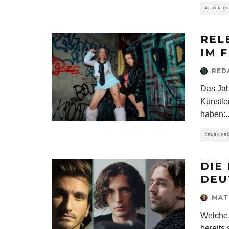
ALBEN D
REL
IM 
RED
Das Jah
Künstle
haben:
.
RELEASE
DIE
DEU
MAT
Welche 
bereits 