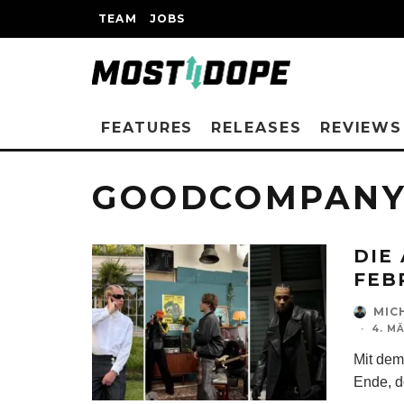
TEAM
JOBS
FEATURES
RELEASES
REVIEWS
GOODCOMPANY
DIE
FEB
MIC
·
4. M
Mit dem
Ende, do