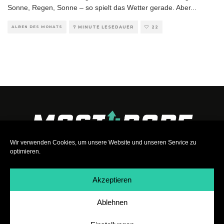
Sonne, Regen, Sonne – so spielt das Wetter gerade. Aber
...
ALBEN DES MONATS
7 MINUTE LESEDAUER
22
Wir verwenden Cookies, um unsere Website und unseren Service zu
optimieren.
Akzeptieren
Ablehnen
Impressum
|
Datenschutz
|
Teilnahmebedingungen
|
Team
|
Jobs