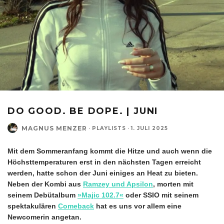
DO GOOD. BE DOPE. | JUNI
MAGNUS MENZER
·
PLAYLISTS
·
1. JULI 2025
Mit dem Sommeranfang kommt die Hitze und auch wenn die
Höchsttemperaturen erst in den nächsten Tagen erreicht
werden, hatte schon der Juni einiges an Heat zu bieten.
Neben der Kombi aus
Ramzey und Apsilon
, morten mit
seinem Debütalbum
»Majic 102.7«
oder SSIO mit seinem
spektakulären
Comeback
hat es uns vor allem eine
Newcomerin angetan.