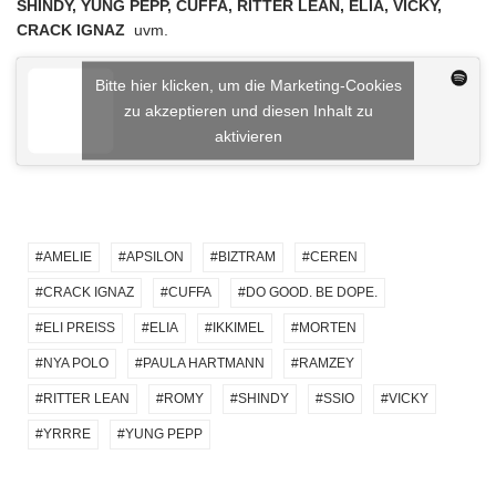
SHINDY, YUNG PEPP, CUFFA, RITTER LEAN, ELIA, VICKY,
CRACK IGNAZ
uvm.
Bitte hier klicken, um die Marketing-Cookies
zu akzeptieren und diesen Inhalt zu
aktivieren
AMELIE
APSILON
BIZTRAM
CEREN
CRACK IGNAZ
CUFFA
DO GOOD. BE DOPE.
ELI PREISS
ELIA
IKKIMEL
MORTEN
NYA POLO
PAULA HARTMANN
RAMZEY
RITTER LEAN
ROMY
SHINDY
SSIO
VICKY
YRRRE
YUNG PEPP