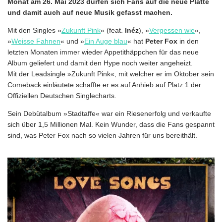
Monat am 26. Mai 2023 dürfen sich Fans auf die neue Platte
und damit auch auf neue Musik gefasst machen.
Mit den Singles »
Zukunft Pink
« (feat.
Inéz
), »
Vergessen wie
«,
»
Weisse Fahnen
« und »
Ein Auge blau
« hat
Peter Fox
in den
letzten Monaten immer wieder Appetithäppchen für das neue
Album geliefert und damit den Hype noch weiter angeheizt.
Mit der Leadsingle »Zukunft Pink«, mit welcher er im Oktober sein
Comeback einläutete schaffte er es auf Anhieb auf Platz 1 der
Offiziellen Deutschen Singlecharts.
Sein Debütalbum »Stadtaffe« war ein Riesenerfolg und verkaufte
sich über 1,5 Millionen Mal. Kein Wunder, dass die Fans gespannt
sind, was Peter Fox nach so vielen Jahren für uns bereithält.