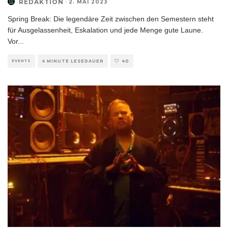
REDAKTION
·
2. MAI 2023
Spring Break: Die legendäre Zeit zwischen den Semestern steht
für Ausgelassenheit, Eskalation und jede Menge gute Laune.
Vor
...
EVENTS
4 MINUTE LESEDAUER
40