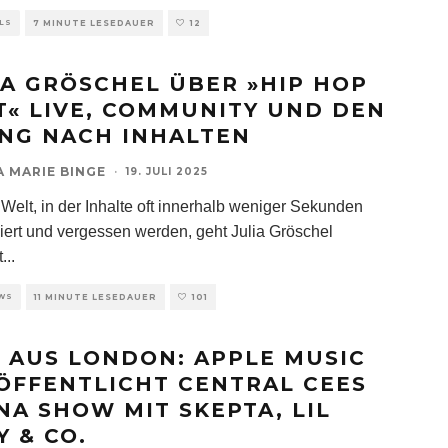
LS
7 MINUTE LESEDAUER
12
IA GRÖSCHEL ÜBER »HIP HOP
T« LIVE, COMMUNITY UND DEN
NG NACH INHALTEN
A MARIE BINGE
·
19. JULI 2025
 Welt, in der Inhalte oft innerhalb weniger Sekunden
ert und vergessen werden, geht Julia Gröschel
t
...
EWS
11 MINUTE LESEDAUER
101
E AUS LONDON: APPLE MUSIC
ÖFFENTLICHT CENTRAL CEES
NA SHOW MIT SKEPTA, LIL
Y & CO.