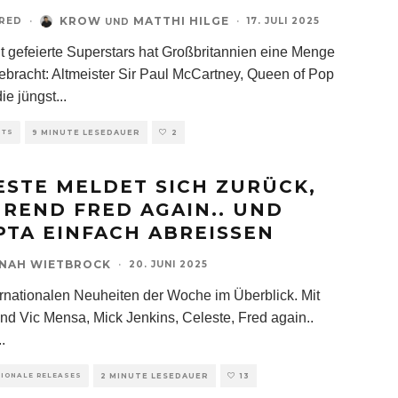
KROW
MATTHI HILGE
RED
·
·
17. JULI 2025
UND
t gefeierte Superstars hat Großbritannien eine Menge
ebracht: Altmeister Sir Paul McCartney, Queen of Pop
ie jüngst
...
HTS
9 MINUTE LESEDAUER
2
ESTE MELDET SICH ZURÜCK,
REND FRED AGAIN.. UND
PTA EINFACH ABREISSEN
NAH WIETBROCK
·
20. JUNI 2025
ernationalen Neuheiten der Woche im Überblick. Mit
ind Vic Mensa, Mick Jenkins, Celeste, Fred again..
..
TIONALE RELEASES
2 MINUTE LESEDAUER
13