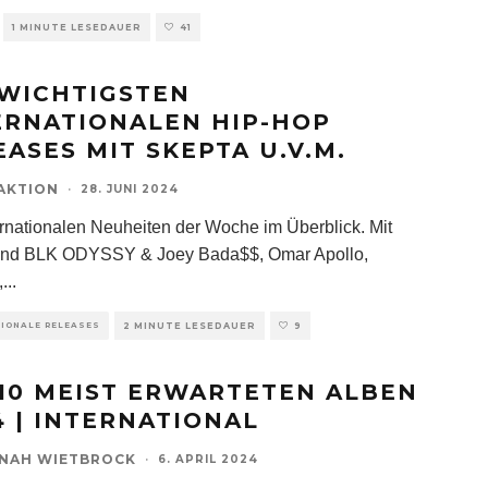
1 MINUTE LESEDAUER
41
 WICHTIGSTEN
ERNATIONALEN HIP-HOP
EASES MIT SKEPTA U.V.M.
AKTION
·
28. JUNI 2024
ernationalen Neuheiten der Woche im Überblick. Mit
sind BLK ODYSSY & Joey Bada$$, Omar Apollo,
,
...
TIONALE RELEASES
2 MINUTE LESEDAUER
9
 10 MEIST ERWARTETEN ALBEN
4 | INTERNATIONAL
NAH WIETBROCK
·
6. APRIL 2024