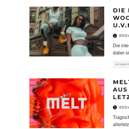
DIE
WOC
U.V.
RED
Die int
dabei s
INTERNA
MEL
AUS
LET
RED
Tragisc
allerlet