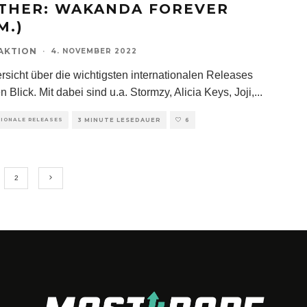
THER: WAKANDA FOREVER
M.)
AKTION
·
4. NOVEMBER 2022
rsicht über die wichtigsten internationalen Releases
n Blick. Mit dabei sind u.a. Stormzy, Alicia Keys, Joji,
...
TIONALE RELEASES
3 MINUTE LESEDAUER
6
2