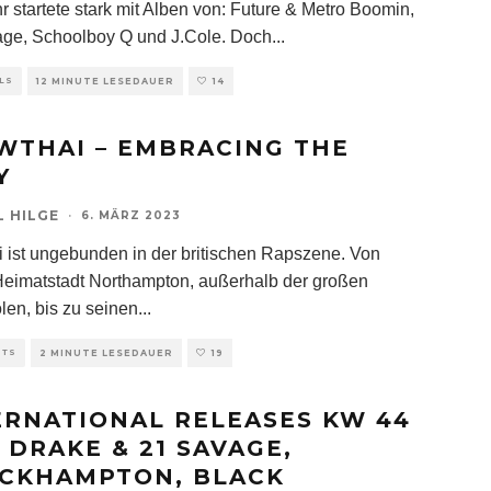
r startete stark mit Alben von: Future & Metro Boomin,
ge, Schoolboy Q und J.Cole. Doch
...
LS
12 MINUTE LESEDAUER
14
WTHAI – EMBRACING THE
Y
L HILGE
·
6. MÄRZ 2023
i ist ungebunden in der britischen Rapszene. Von
Heimatstadt Northampton, außerhalb der großen
len, bis zu seinen
...
HTS
2 MINUTE LESEDAUER
19
ERNATIONAL RELEASES KW 44
T DRAKE & 21 SAVAGE,
CKHAMPTON, BLACK