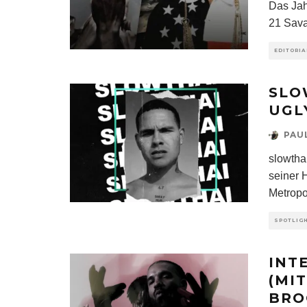
Das Jah
21 Sava
EDITORIA
SLO
UGL
PAU
slowtha
seiner 
Metropo
SPOTLIG
INT
(MI
BRO