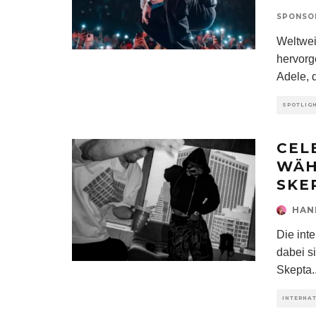
SPONSO
Weltwei
hervorg
Adele, d
SPOTLIG
CEL
WÄH
SKE
HAN
Die int
dabei s
Skepta
.
INTERNA