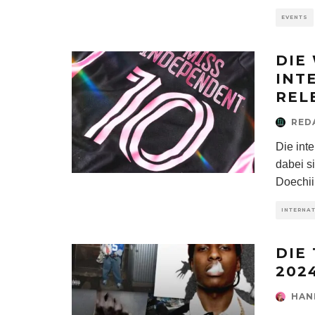
EVENTS
DIE
INT
REL
RED
Die int
dabei 
Doechii
INTERNA
DIE
202
HAN