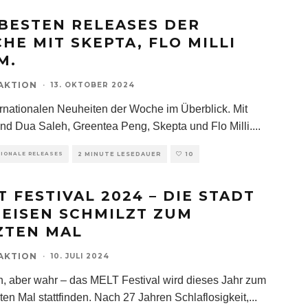
 BESTEN RELEASES DER
HE MIT SKEPTA, FLO MILLI
M.
AKTION
·
13. OKTOBER 2024
ernationalen Neuheiten der Woche im Überblick. Mit
ind Dua Saleh, Greentea Peng, Skepta und Flo Milli.
...
TIONALE RELEASES
2 MINUTE LESEDAUER
10
T FESTIVAL 2024 – DIE STADT
 EISEN SCHMILZT ZUM
ZTEN MAL
AKTION
·
10. JULI 2024
h, aber wahr – das MELT Festival wird dieses Jahr zum
zten Mal stattfinden. Nach 27 Jahren Schlaflosigkeit,
...