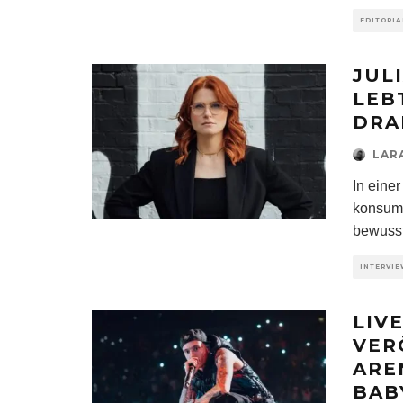
EDITORIA
JUL
LEB
DRA
LAR
In einer
konsumi
bewuss
INTERVI
LIV
VER
ARE
BAB