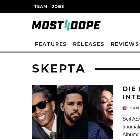
TEAM
JOBS
FEATURES
RELEASES
REVIEWS
SKEPTA
DIE
INT
HAN
Seit A$
traumati
Albuma