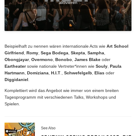
aktivieren
Beispielhaft zu nennen wären internationale Acts wie
Art School
Girlfriend
,
Romy
,
Sega Bodega
,
Skepta
,
Sampha
,
Obongjayar
,
Overmono
,
Bonobo
,
James Blake
oder
Eartheater
sowie nationale Vertreter*innen wie
Souly
,
Paula
Hartmann
,
Domiziana
,
H.I.T
.,
Schwefelgelb
,
Elias
oder
Diggidaniel
.
Komplettiert wird das Angebot wie immer von einem breiten
Tagesprogramm mit verschiedenen Talks, Workshops und
Spielen.
See Also