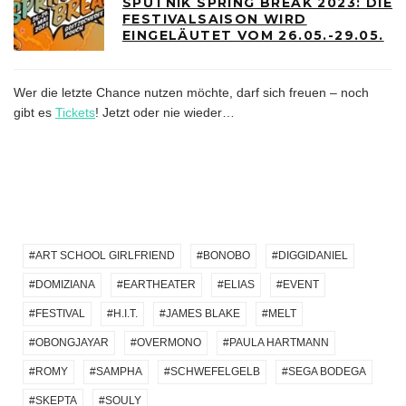
SPUTNIK SPRING BREAK 2023: DIE
FESTIVALSAISON WIRD
EINGELÄUTET VOM 26.05.-29.05.
Wer die letzte Chance nutzen möchte, darf sich freuen – noch
gibt es
Tickets
! Jetzt oder nie wieder…
ART SCHOOL GIRLFRIEND
BONOBO
DIGGIDANIEL
DOMIZIANA
EARTHEATER
ELIAS
EVENT
FESTIVAL
H.I.T.
JAMES BLAKE
MELT
OBONGJAYAR
OVERMONO
PAULA HARTMANN
ROMY
SAMPHA
SCHWEFELGELB
SEGA BODEGA
SKEPTA
SOULY