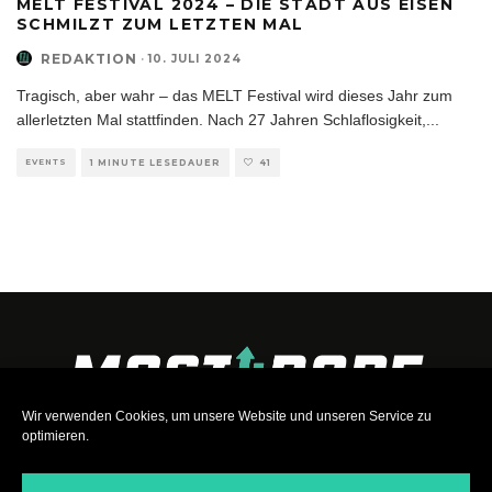
MELT FESTIVAL 2024 – DIE STADT AUS EISEN
SCHMILZT ZUM LETZTEN MAL
REDAKTION
·
10. JULI 2024
Tragisch, aber wahr – das MELT Festival wird dieses Jahr zum
allerletzten Mal stattfinden. Nach 27 Jahren Schlaflosigkeit,
...
EVENTS
1 MINUTE LESEDAUER
41
Wir verwenden Cookies, um unsere Website und unseren Service zu
optimieren.