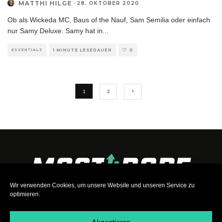
MATTHI HILGE
·
28. OKTOBER 2020
Ob als Wickeda MC, Baus of the Nauf, Sam Semilia oder einfach
nur Samy Deluxe: Samy hat in
...
ESSENTIALS
1 MINUTE LESEDAUER
0
1
2
Wir verwenden Cookies, um unsere Website und unseren Service zu
optimieren.