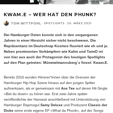
Foto via @kwam.e
KWAM.E – WER HAT DEN PHUNK?
TOM WITTPOHL
·
SPOTLIGHTS
·
20. MÄRZ 2021
Der Hamburger Osten konnte sich in den vergangenen
Jahren in einer Hinsicht sicher nicht beschweren. Die
Repräsentanz im Deutschrap Kosmos fluoriert wie eh und je.
Neben prominenten Vorkämpfern wie Kalim und TaimO ist
von hier aus auch der Protagonist des heutigen Spotlights
auf den Plan getreten: Mümmelmannsberg´s finest: Kwam.E.
Bereits 2016 wurden Hörerer*innen über die Grenzen der
Hamburger Hip-Hop Szene hinaus auf den jungen Spitter
aufmerksam, als er gemeinsam mit
Ace Tee
auf deren Hit-Single
»Bist du down« zu hören war. Erst zwei Jahre später
veröffentlichte der Hanseat anschließend mit Unterstützung von
Hamburger Rapmogul
Samy Deluxe
und Produzent
Classic der
Dicke
seine erste eigene EP »What da Phunk«, auf der Songs