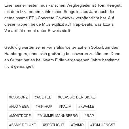
Einer seiner festen musikalischen Wegbegleiter ist
Tom Hengst
,
mit dem Izza neben zahlreichen Songs letztes Jahr auch die
gemeinsame EP »Concrete Cowboys« veröffentlicht hat. Auf
dieser rappen beide MCs explizit auf Trap-Beats, was Izza´s
Variabilität erneut unter Beweis stellt.
Geduldig warten seine Fans also weiter auf ein Soloalbum des
Hamburgers, ohne sich großartig beschweren zu können. Denn
an Output hat es bei Kwam.E die vergangenen Jahre bestimmt
nicht gemangelt.
65GOONZ
ACE TEE
CLASSIC DER DICKE
FLO MEGA
HIP-HOP
KALIM
KWAM.E
MOSTDOPE
MÜMMELMANNSBERG
RAP
SAMY DELUXE
SPOTLIGHT
TAIMO
TOM HENGST