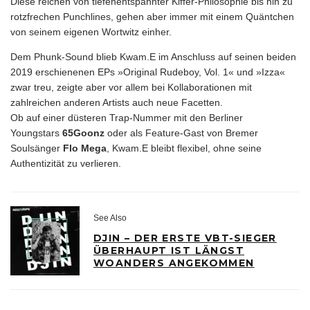
Diese reichen von tiefenentspannter Kiffer-Philosophie bis hin zu
rotzfrechen Punchlines, gehen aber immer mit einem Quäntchen
von seinem eigenen Wortwitz einher.
Dem Phunk-Sound blieb Kwam.E im Anschluss auf seinen beiden
2019 erschienenen EPs »Original Rudeboy, Vol. 1« und »Izza«
zwar treu, zeigte aber vor allem bei Kollaborationen mit
zahlreichen anderen Artists auch neue Facetten.
Ob auf einer düsteren Trap-Nummer mit den Berliner
Youngstars
65Goonz
oder als Feature-Gast von Bremer
Soulsänger
Flo Mega
, Kwam.E bleibt flexibel, ohne seine
Authentizität zu verlieren.
See Also
DJIN – DER ERSTE VBT-SIEGER
ÜBERHAUPT IST LÄNGST
WOANDERS ANGEKOMMEN