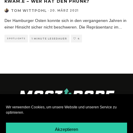
KWAM.E – WER HAT DEN PHUNK?
TOM WITTPOHL
·
20. MÄRZ 2021
Der Hamburger Osten konnte sich in den vergangenen Jahren in
einer Hinsicht sicher nicht beschweren. Die Repräsentanz im
...
SPOTLIGHTS
1 MINUTE LESEDAUER
4
Wir verwenden Cookies, um unsere Website und unseren Service zu
optimieren.
Akzeptieren