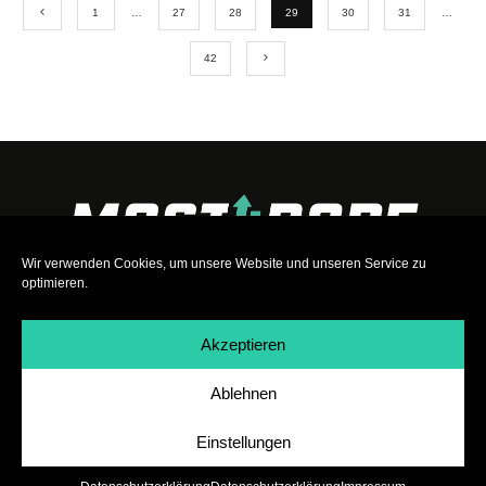
1
…
27
28
29
30
31
…
42
Wir verwenden Cookies, um unsere Website und unseren Service zu
optimieren.
Akzeptieren
Ablehnen
Impressum
|
Datenschutz
|
Teilnahmebedingungen
|
Team
|
Jobs
Einstellungen