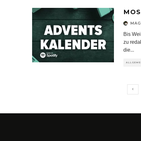
MOS
MAG
Bis Wei
zu reda
die
...
ALLGEME