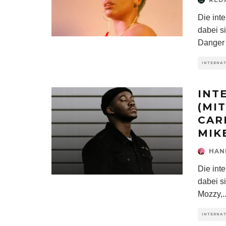
Die int
dabei s
Danger
INTERNA
INT
(MI
CAR
MIKE
HAN
Die int
dabei s
Mozzy,
.
INTERNA