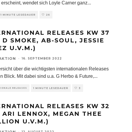
 erscheint, wendet sich Loyle Carner ganz
...
1 MINUTE LESEDAUER
26
ERNATIONAL RELEASES KW 37
T D SMOKE, AB-SOUL, JESSIE
Z U.V.M.)
AKTION
·
16. SEPTEMBER 2022
rsicht über die wichtigsten internationalen Releases
n Blick. Mit dabei sind u.a. G Herbo & Future,
...
TIONALE RELEASES
1 MINUTE LESEDAUER
3
ERNATIONAL RELEASES KW 32
T ARI LENNOX, MEGAN THEE
LION U.V.M.)
AKTION
·
12. AUGUST 2022