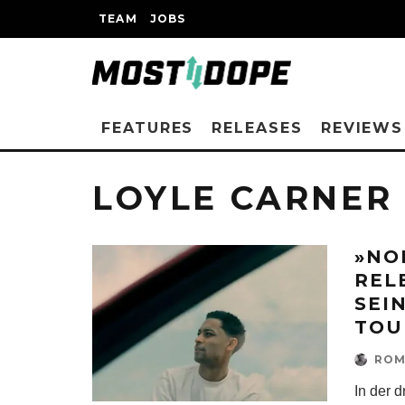
TEAM
JOBS
FEATURES
RELEASES
REVIEWS
LOYLE CARNER
»NO
REL
SEI
TOU
ROM
In der 