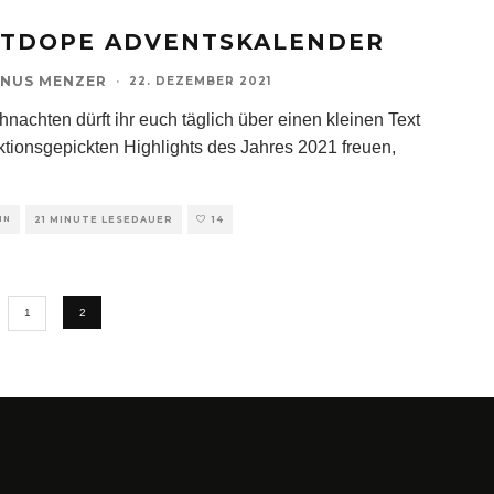
TDOPE ADVENTSKALENDER
NUS MENZER
·
22. DEZEMBER 2021
hnachten dürft ihr euch täglich über einen kleinen Text
ktionsgepickten Highlights des Jahres 2021 freuen,
IN
21 MINUTE LESEDAUER
14
1
2