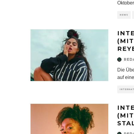
Oktober
NEWS
INT
(MI
REYE
RED
Die Übe
auf eine
INTERNA
INT
(MI
STAL
RED