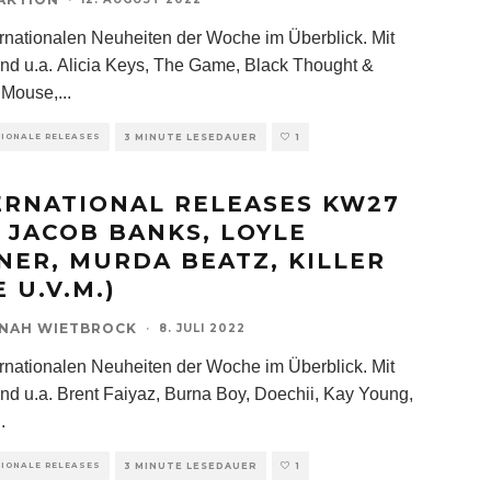
ernationalen Neuheiten der Woche im Überblick. Mit
ind u.a. Alicia Keys, The Game, Black Thought &
 Mouse,
...
TIONALE RELEASES
3 MINUTE LESEDAUER
1
ERNATIONAL RELEASES KW27
T JACOB BANKS, LOYLE
NER, MURDA BEATZ, KILLER
 U.V.M.)
NAH WIETBROCK
·
8. JULI 2022
ernationalen Neuheiten der Woche im Überblick. Mit
ind u.a. Brent Faiyaz, Burna Boy, Doechii, Kay Young,
..
TIONALE RELEASES
3 MINUTE LESEDAUER
1