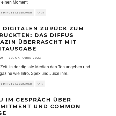
ür einen Moment
...
3 MINUTE LESEDAUER
31
 DIGITALEN ZURÜCK ZUM
RUCKTEN: DAS DIFFUS
AZIN ÜBERRASCHT MIT
NTAUSGABE
OW
·
20. OKTOBER 2023
r Zeit, in der digitale Medien den Ton angeben und
gazine wie Intro, Spex und Juice ihre
...
2 MINUTE LESEDAUER
4
U IM GESPRÄCH ÜBER
MITMENT UND COMMON
SE