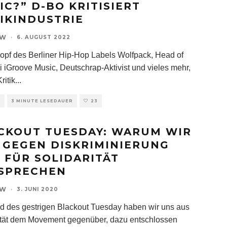
IC?” D-BO KRITISIERT
IKINDUSTRIE
OW
·
6. AUGUST 2022
opf des Berliner Hip-Hop Labels Wolfpack, Head of
 iGroove Music, Deutschrap-Aktivist und vieles mehr,
ritik
...
E
3 MINUTE LESEDAUER
23
CKOUT TUESDAY: WARUM WIR
 GEGEN DISKRIMINIERUNG
 FÜR SOLIDARITÄT
SPRECHEN
OW
·
3. JUNI 2020
d des gestrigen Blackout Tuesday haben wir uns aus
ität dem Movement gegenüber, dazu entschlossen