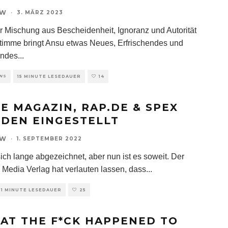
OW
·
3. MÄRZ 2023
er Mischung aus Bescheidenheit, Ignoranz und Autorität
Stimme bringt Ansu etwas Neues, Erfrischendes und
endes
...
EWS
15 MINUTE LESEDAUER
14
CE MAGAZIN, RAP.DE & SPEX
DEN EINGESTELLT
OW
·
1. SEPTEMBER 2022
sich lange abgezeichnet, aber nun ist es soweit. Der
 Media Verlag hat verlauten lassen, dass
...
1 MINUTE LESEDAUER
25
AT THE F*CK HAPPENED TO