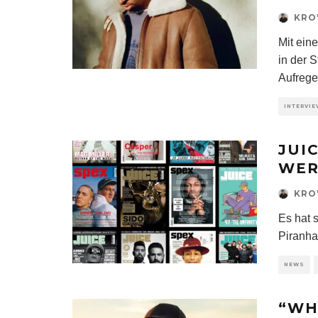
KR
Mit ein
in der 
Aufreg
INTERVI
JUI
WER
KR
Es hat 
Piranha
NEWS
“WH