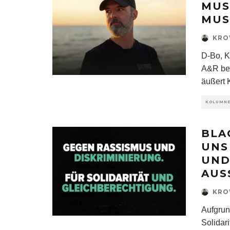
MUS
MUS
KR
D-Bo, K
A&R bei
äußert K
KOLUMN
BLA
UNS
UND
AUS
KR
Aufgrun
Solidar