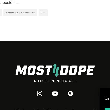
u posten.
...
E
2 MINUTE LESEDAUER
7
Wir