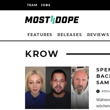
TEAM
JOBS
FEATURES
RELEASES
REVIEWS
KROW
SPE
BAC
SAM
RED
Während
wöchent