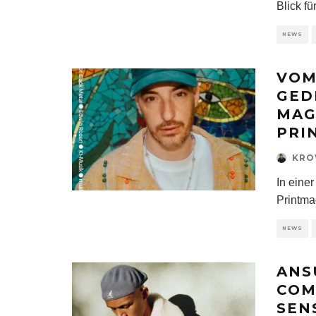
Blick f
NEWS
VOM
GED
MAG
PRI
KR
In eine
Printma
NEWS
ANS
COM
SEN