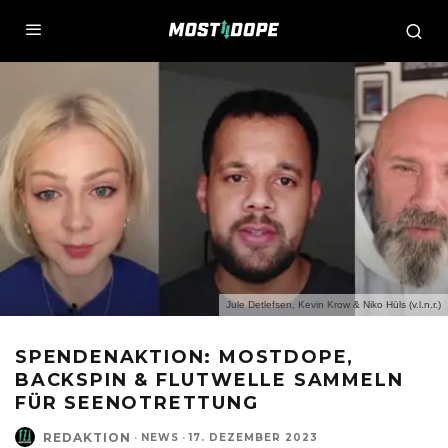
Jule Detlefsen, Kevin Krow & Niko Hüls (v.l.n.r.)
SPENDENAKTION: MOSTDOPE,
BACKSPIN & FLUTWELLE SAMMELN
FÜR SEENOTRETTUNG
REDAKTION
·
NEWS
·
17. DEZEMBER 2023