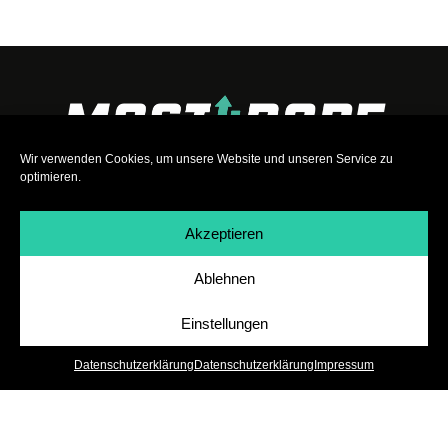
Wir verwenden Cookies, um unsere Website und unseren Service zu
optimieren.
Akzeptieren
Ablehnen
Impressum
|
Datenschutz
|
Teilnahmebedingungen
|
Team
|
Jobs
Einstellungen
Datenschutzerklärung
Datenschutzerklärung
Impressum