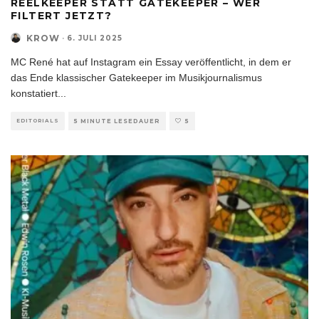
REELKEEPER STATT GATEKEEPER – WER
FILTERT JETZT?
KROW
·
6. JULI 2025
MC René hat auf Instagram ein Essay veröffentlicht, in dem er
das Ende klassischer Gatekeeper im Musikjournalismus
konstatiert
...
EDITORIALS
5 MINUTE LESEDAUER
5