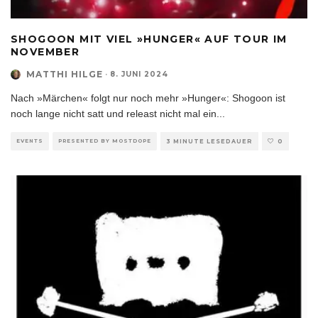
SHOGOON MIT VIEL »HUNGER« AUF TOUR IM
NOVEMBER
MATTHI HILGE
·
8. JUNI 2024
Nach »Märchen« folgt nur noch mehr »Hunger«: Shogoon ist
noch lange nicht satt und releast nicht mal ein
...
EVENTS
PRESENTED BY MOSTDOPE
3 MINUTE LESEDAUER
0