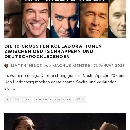
DIE 10 GRÖSSTEN KOLLABORATIONEN Z
WISCHEN DEUTSCHRAPPERN UND D
EUTSCHROCKLEGENDEN
MATTHI HILGE
MAGNUS MENZER
·
21. JANUAR 2023
UND
Es war eine riesige Überraschung gestern Nacht: Apache 207 und
Udo Lindenberg machen gemeinsame Sache und verbünden
sich
...
EDITOR'S PICKS
6 MINUTE LESEDAUER
5