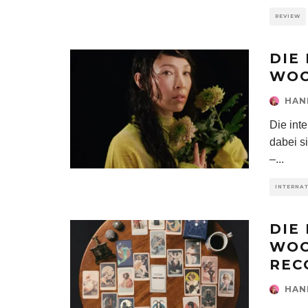
REVIEW
DIE
WOC
HAN
Die int
dabei s
–
...
INTERNA
DIE
WOC
REC
HAN