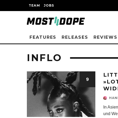
TEAM
JOBS
FEATURES
RELEASES
REVIEWS
INFLO
LIT
9
»LO
WID
HAN
In Asien
und Wei