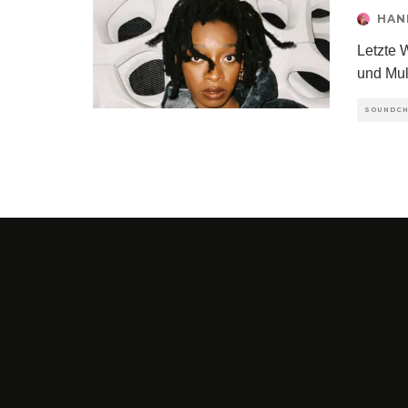
HAN
Letzte 
und Mul
SOUNDC