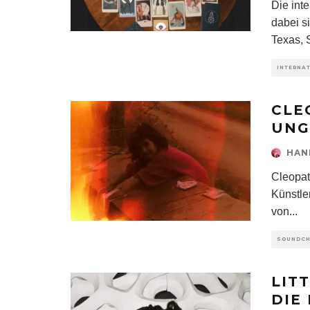
Die int
dabei s
Texas,
INTERNA
CLE
UNG
HAN
Cleopat
Künstle
von
...
SOUNDC
LIT
DIE 