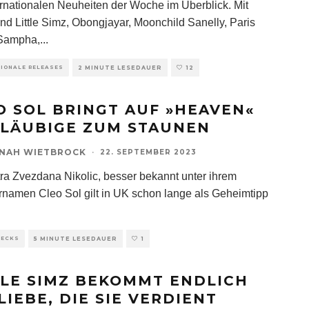
ernationalen Neuheiten der Woche im Überblick. Mit
ind Little Simz, Obongjayar, Moonchild Sanelly, Paris
 Sampha,
...
TIONALE RELEASES
2 MINUTE LESEDAUER
12
O SOL BRINGT AUF »HEAVEN«
LÄUBIGE ZUM STAUNEN
NAH WIETBROCK
·
22. SEPTEMBER 2023
ra Zvezdana Nikolic, besser bekannt unter ihrem
rnamen Cleo Sol gilt in UK schon lange als Geheimtipp
HECKS
5 MINUTE LESEDAUER
1
TLE SIMZ BEKOMMT ENDLICH
LIEBE, DIE SIE VERDIENT