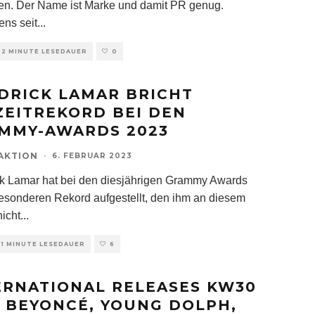
en. Der Name ist Marke und damit PR genug.
ens seit
...
2 MINUTE LESEDAUER
0
DRICK LAMAR BRICHT
ZEITREKORD BEI DEN
MMY-AWARDS 2023
AKTION
·
6. FEBRUAR 2023
k Lamar hat bei den diesjährigen Grammy Awards
esonderen Rekord aufgestellt, den ihm an diesem
icht
...
1 MINUTE LESEDAUER
6
ERNATIONAL RELEASES KW30
T BEYONCÉ, YOUNG DOLPH,