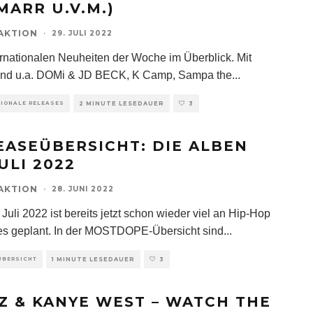
MARR U.V.M.)
AKTION
·
29. JULI 2022
ernationalen Neuheiten der Woche im Überblick. Mit
ind u.a. DOMi & JD BECK, K Camp, Sampa the
...
TIONALE RELEASES
2 MINUTE LESEDAUER
3
EASEÜBERSICHT: DIE ALBEN
ULI 2022
AKTION
·
28. JUNI 2022
Juli 2022 ist bereits jetzt schon wieder viel an Hip-Hop
s geplant. In der MOSTDOPE-Übersicht sind
...
ÜBERSICHT
1 MINUTE LESEDAUER
3
-Z & KANYE WEST – WATCH THE