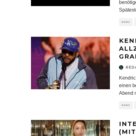
benötig
Spätest
NEWS
KEN
ALL
GRA
RED
Kendric
einen b
Abend n
NEWS
INT
(MI