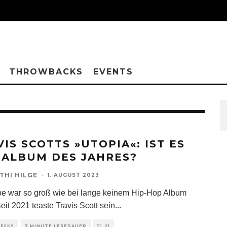
THROWBACKS
EVENTS
VIS SCOTTS »UTOPIA«: IST ES
 ALBUM DES JAHRES?
THI HILGE
·
1. AUGUST 2023
e war so groß wie bei lange keinem Hip-Hop Album
eit 2021 teaste Travis Scott sein
...
HECKS
7 MINUTE LESEDAUER
21