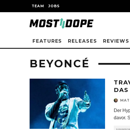
TEAM
JOBS
FEATURES
RELEASES
REVIEWS
BEYONCÉ
TRA
DAS
MAT
Der Hyp
davor. S
SOUNDC