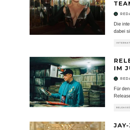
TEA
RED
Die int
dabei s
INTERNA
REL
IM J
RED
Für den 
Release
RELEASE
JAY