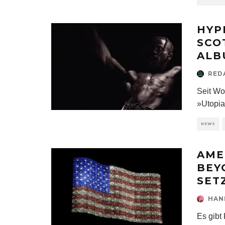
HYP
SCO
ALB
RED
Seit Wo
»Utopia
NEWS
AME
BEY
SET
HAN
Es gibt