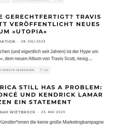
E GERECHTFERTIGT? TRAVIS
TT VERÖFFENTLICHT NEUES
UM »UTOPIA«
AKTION
·
28. JULI 2023
chen (und eigentlich seit Jahren) ist der Hype um
«, dem neuen Album von Travis Scott, riesig.
...
1 MINUTE LESEDAUER
22
RICA STILL HAS A PROBLEM:
ONCÉ UND KENDRICK LAMAR
ZEN EIN STATEMENT
NAH WIETBROCK
·
23. MAI 2023
 Künstler*innen die keine große Marketingkampagne