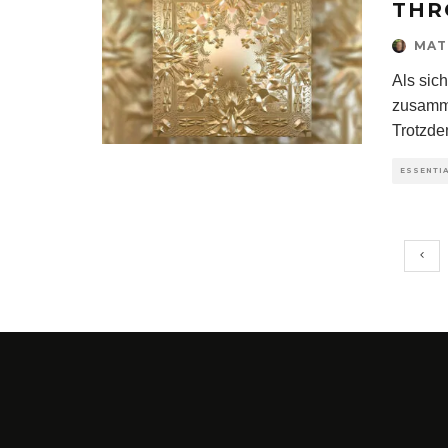
THR
MAT
Als sic
zusamme
Trotzde
ESSENTI