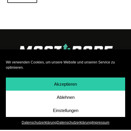
Wir verwenden Cookies, um unsere Website und unseren Service zu
optimieren.
Akzeptieren
Ablehnen
Impressum
|
Datenschutz
|
Teilnahmebedingungen
|
Team
|
Jobs
Einstellungen
Datenschutzerklärung
Datenschutzerklärung
Impressum