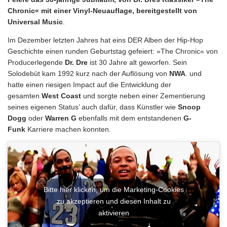
Chronic« mit einer Vinyl-Neuauflage, bereitgestellt von
Universal Music
.
Im Dezember letzten Jahres hat eins DER Alben der Hip-Hop
Geschichte einen runden Geburtstag gefeiert: »The Chronic« von
Producerlegende
Dr. Dre
ist 30 Jahre alt geworfen. Sein
Solodebüt kam 1992 kurz nach der Auflösung von
NWA
. und
hatte einen riesigen Impact auf die Entwicklung der
gesamten
West Coast
und sorgte neben einer Zementierung
seines eigenen Status’ auch dafür, dass Künstler wie
Snoop
Dogg
oder
Warren G
ebenfalls mit dem entstandenen
G-
Funk
Karriere machen konnten.
Bitte hier klicken, um die Marketing-Cookies
zu akzeptieren und diesen Inhalt zu
aktivieren