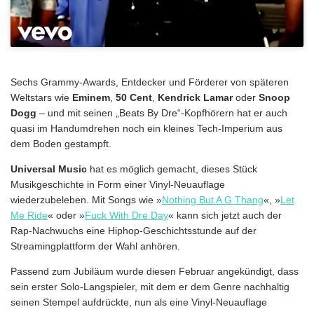
Sechs Grammy-Awards, Entdecker und Förderer von späteren
Weltstars wie
Eminem
,
50 Cent
,
Kendrick Lamar
oder
Snoop
Dogg
– und mit seinen „Beats By Dre“-Kopfhörern hat er auch
quasi im Handumdrehen noch ein kleines Tech-Imperium aus
dem Boden gestampft.
Universal Music
hat es möglich gemacht, dieses Stück
Musikgeschichte in Form einer Vinyl-Neuauflage
wiederzubeleben. Mit Songs wie »
Nothing But A G Thang
«, »
Let
Me Ride
« oder »
Fuck With Dre Day
« kann sich jetzt auch der
Rap-Nachwuchs eine Hiphop-Geschichtsstunde auf der
Streamingplattform der Wahl anhören.
Passend zum Jubiläum wurde diesen Februar angekündigt, dass
sein erster Solo-Langspieler, mit dem er dem Genre nachhaltig
seinen Stempel aufdrückte, nun als eine Vinyl-Neuauflage