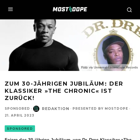
Foto via Universal / Interscope Records
ZUM 30-JÄHRIGEN JUBILÄUM: DER
KLASSIKER »THE CHRONIC« IST
ZURÜCK!
REDAKTION
SPONSORED
·
·
PRESENTED BY MOSTDOPE
·
21. APRIL 2023
SPONSORED
Feiere das 30-jährige Jubiläum, von Dr. Dres Klassiker »The