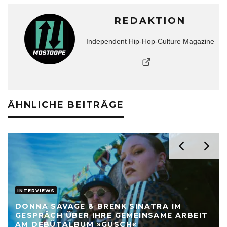
REDAKTION
Independent Hip-Hop-Culture Magazine
ÄHNLICHE BEITRÄGE
INTERVIEWS
DONNA SAVAGE & BRENK SINATRA IM
GESPRÄCH ÜBER IHRE GEMEINSAME ARBEIT
AM DEBÜTALBUM »GUSCH«