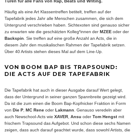
Türen für alle Fans von Rap, Beats und Writing.
Häufig als eine Art Klassentreffen betitelt, treffen auf der
Tapefabrik jedes Jahr alle Menschen zusammen, die sich dem
Untergrund verschrieben haben. Sichtexoten sind genauso sicher
zu erwarten wie die geschätzten Kolleg*innen der
MZEE
oder der
Backspin
. Sie treffen auf eine große Anzahl an Acts, die in
diesem Jahr den musikalischen Rahmen der Tapefabrik setzen.
Über 40 Artists stehen dieses Mal auf dem Line-Up.
VON BOOM BAP BIS TRAPSOUND:
DIE ACTS AUF DER TAPEFABRIK
Die Tapefabrik hat auch in dieser Ausgabe darauf Wert gelegt,
dass der Untergrund in seiner ganzen Spannbreite gezeigt wird.
Da ist die zum einen die Boom Bap-Kopfnicker Fraktion in Form
von
Die P
,
MC Rene
oder
Lakmann
. Genauso veredeln aber
auch Newschool-Acts wie
XAVER
,
Ansu
oder
Tom Hengst
mit
frischem Trapsound das Aufgebot. Und schon diese sechs Namen
zeigen, dass auch darauf geachtet wurde, dass sowohl Artists, die