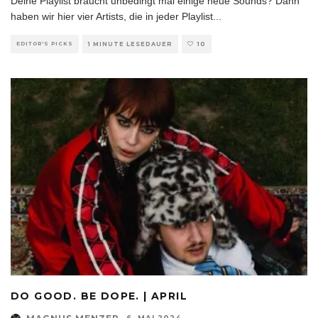
Deine Playlist braucht unbedingt mal einige neue Sounds? Dann
haben wir hier vier Artists, die in jeder Playlist
...
EDITOR'S PICKS
1 MINUTE LESEDAUER
10
DO GOOD. BE DOPE. | APRIL