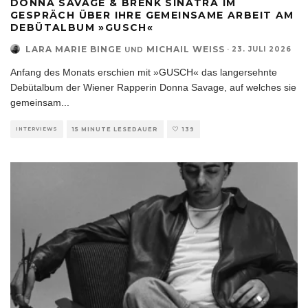
DONNA SAVAGE & BRENK SINATRA IM
GESPRÄCH ÜBER IHRE GEMEINSAME ARBEIT AM
DEBÜTALBUM »GUSCH«
LARA MARIE BINGE
MICHAIL WEISS
·
23. JULI 2026
UND
Anfang des Monats erschien mit »GUSCH« das langersehnte
Debütalbum der Wiener Rapperin Donna Savage, auf welches sie
gemeinsam
...
INTERVIEWS
15 MINUTE LESEDAUER
139