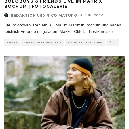
BOLOBOYS & FRIENDS LIVE IM MATRIX
BOCHUM | FOTOGALERIE
REDAKTION
NICO MATURO
·
5. JUNI 2024
UND
Die Boloboys waren am 31. Mai im Matrix in Bochum und haben
reichlich Freunde eingeladen. Makko, Okfella, Beslikmeister,
...
EVENTS
PRESENTED BY MOSTDOPE
3 MINUTE LESEDAUER
40