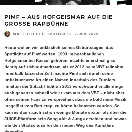
PIMF – AUS HOFGEISMAR AUF DIE
GROSSE RAPBÜHNE
MATTHI HILGE
·
SPOTLIGHTS
·
7. JUNI 2020
Heute wollen wir, anlässlich seines Geburtstages, das
Spotlight auf Pimf werfen. 1993 im beschaulichen
Hofgeismar bei Kassel geboren, machte er erstmalig so
richtig auf sich aufmerksam, als er 2012 beim VBT teilnahm.
Innerhalb kürzester Zeit machte Pimf sich durch seine
unbekümmerte Art einen Namen innerhalb des Turniers.
Inmitten der Splash!-Edition 2013 verschwand er allerdings
auch genauso schnell wie er kam aus dem VBT – nicht aber
ohne seinen Fans zu versprechen, dass sie bald neue Musik,
losgelöst vom Battlerap, zu hören bekommen würden. So
kam es dann auch schon wenige Monate später, als über die
JUICE-Plattform sein Song »Alt & Jung« erschien und sowas
wie den Startschuss für den neuen Weg des Künstlers
darstellte.