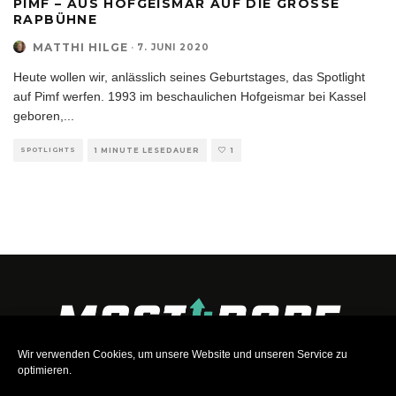
PIMF – AUS HOFGEISMAR AUF DIE GROSSE R
APBÜHNE
MATTHI HILGE
·
7. JUNI 2020
Heute wollen wir, anlässlich seines Geburtstages, das Spotlight
auf Pimf werfen. 1993 im beschaulichen Hofgeismar bei Kassel
geboren,
...
SPOTLIGHTS
1 MINUTE LESEDAUER
1
Wir verwenden Cookies, um unsere Website und unseren Service zu
optimieren.