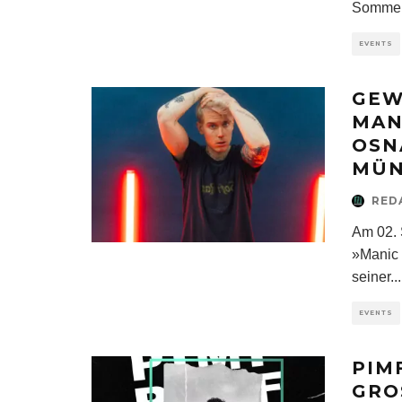
Sommer
EVENTS
GEW
MAN
OSN
MÜ
RED
Am 02. 
»Manic 
seiner
...
EVENTS
PIM
GRO