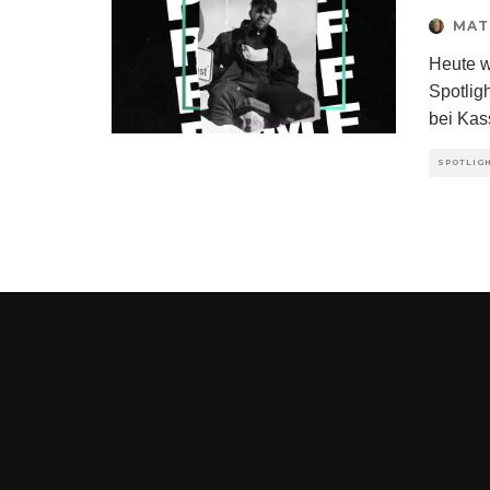
MAT
Heute w
Spotlig
bei Kas
SPOTLIG