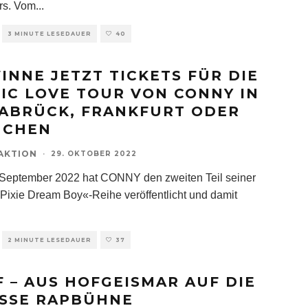
s. Vom
...
3 MINUTE LESEDAUER
40
INNE JETZT TICKETS FÜR DIE
IC LOVE TOUR VON CONNY IN
ABRÜCK, FRANKFURT ODER
NCHEN
AKTION
·
29. OKTOBER 2022
September 2022 hat CONNY den zweiten Teil seiner
Pixie Dream Boy«-Reihe veröffentlicht und damit
2 MINUTE LESEDAUER
37
F – AUS HOFGEISMAR AUF DIE
SSE RAPBÜHNE