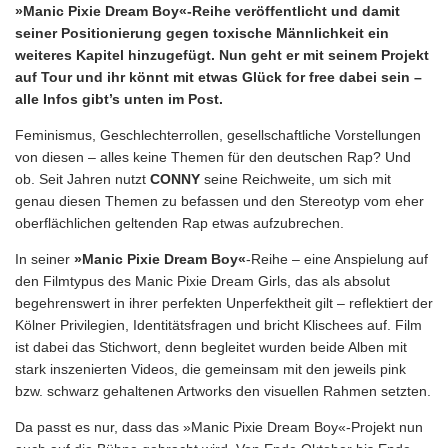
»Manic Pixie Dream Boy«-Reihe veröffentlicht und damit
seiner Positionierung gegen toxische Männlichkeit ein
weiteres Kapitel hinzugefügt. Nun geht er mit seinem Projekt
auf Tour und ihr könnt mit etwas Glück for free dabei sein –
alle Infos gibt’s unten im Post.
Feminismus, Geschlechterrollen, gesellschaftliche Vorstellungen
von diesen – alles keine Themen für den deutschen Rap? Und
ob. Seit Jahren nutzt
CONNY
seine Reichweite, um sich mit
genau diesen Themen zu befassen und den Stereotyp vom eher
oberflächlichen geltenden Rap etwas aufzubrechen.
In seiner
»Manic Pixie Dream Boy«
-Reihe – eine Anspielung auf
den Filmtypus des Manic Pixie Dream Girls, das als absolut
begehrenswert in ihrer perfekten Unperfektheit gilt – reflektiert der
Kölner Privilegien, Identitätsfragen und bricht Klischees auf. Film
ist dabei das Stichwort, denn begleitet wurden beide Alben mit
stark inszenierten Videos, die gemeinsam mit den jeweils pink
bzw. schwarz gehaltenen Artworks den visuellen Rahmen setzten.
Da passt es nur, dass das »Manic Pixie Dream Boy«-Projekt nun