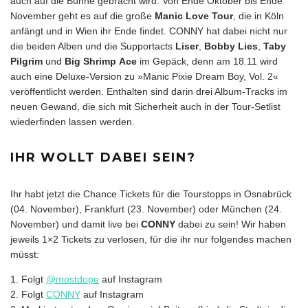
auch auf die Bühne gebracht wird. Von Ende Oktober bis Ende
November geht es auf die große
Manic Love Tour
, die in Köln
anfängt und in Wien ihr Ende findet. CONNY hat dabei nicht nur
die beiden Alben und die Supportacts
Liser
,
Bobby Lies
,
Taby
Pilgrim
und
Big Shrimp
Ace
im Gepäck, denn am 18.11 wird
auch eine Deluxe-Version zu »Manic Pixie Dream Boy, Vol. 2«
veröffentlicht werden. Enthalten sind darin drei Album-Tracks im
neuen Gewand, die sich mit Sicherheit auch in der Tour-Setlist
wiederfinden lassen werden.
IHR WOLLT DABEI SEIN?
Ihr habt jetzt die Chance Tickets für die Tourstopps in Osnabrück
(04. November), Frankfurt (23. November) oder München (24.
November) und damit live bei
CONNY
dabei zu sein! Wir haben
jeweils 1×2 Tickets zu verlosen, für die ihr nur folgendes machen
müsst:
1. Folgt
@mostdope
auf Instagram
2. Folgt
CONNY
auf Instagram