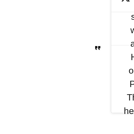
o
P
T
he