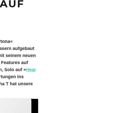
 AUF
ytona«
asern aufgebaut
 mit seinem neuen
 Features auf
n, Solo auf »
Hear
rtungen ins
ha T hat unsere