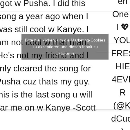
en
got w Pusha. I did this
One 
song a year ago when I
I 💖
was still cool w Kanye. I
YO
am not cool w that man.
Bitte hier klicken, um die Marketing-Cookies
zu akzeptieren und diesen Inhalt zu
FRE
He's not my friend and I
aktivieren
HI
nly cleared the song for
4EV
usha cuz thats my guy.
R
his is the last song u will
(@K
ar me on w Kanye -Scott
dCud