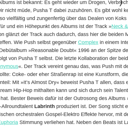
)
Albums ist bekannt: Es geht wieder um Drogen, Verbrech
r nicht müde, Pusha T dabei zuzuhören. Es gibt wohl ke
h so vielfältig und zungenfertig über das Dealen von Kok
für und ein Höhepunkt des Albums ist der Track »
Neck &
ion glänzt der Track auch dadurch, dass hier die beiden
reffen. Wie Push selbst gegenüber
Complex
in einem Inte
 Debütalbum »Reasonable Doubt« 1996 an der Spitze d
folgt von Pusha T selbst. Die letzte Kollaboration der be
onymous
«. Der Track vereint genau das, was Push mit
lte: Coke- oder eher Straßenrap ist eine Kunstform, die
nteil: Mit »It’s Almost Dry« beweist Pusha T allen, dass
eam Hip-Hop mithalten kann und sich durch sein Talent 
t hat. Bester Beweis dafür ist der Outrosong des Albums 
-Allroundtalent
Labrinth
produziert ist. Der Song sticht e
pischen orchestralen Gospel-Elektro Effekte hervor, mit 
uphoria
Stimmung verliehen hat. Neben den Beats ist L