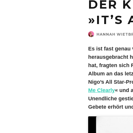
DER K
»IT’S
HANNAH WIETB
Es ist fast genau
herausgebracht h
hat, fragten sich
Album an das letz
Nigo’s All Star-P
Me Clearly
« und 
Unendliche gestie
Gebete erhört und