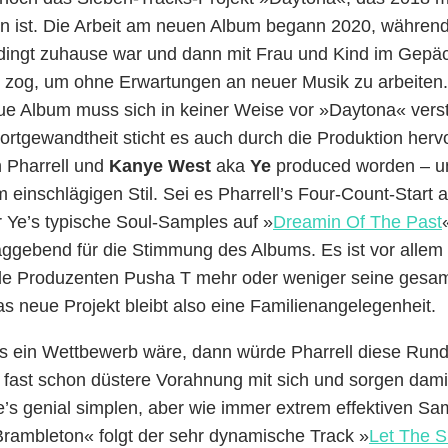
en ist. Die Arbeit am neuen Album begann 2020, während
dingt zuhause war und dann mit Frau und Kind im Gepä
zog, um ohne Erwartungen an neuer Musik zu arbeiten.
e Album muss sich in keiner Weise vor »Daytona« ver
rtgewandtheit sticht es auch durch die Produktion hervor
 Pharrell und
Kanye West
aka
Ye
produced worden – un
 einschlägigen Stil. Sei es Pharrell’s Four-Count-Start 
r Ye’s typische Soul-Samples auf »
Dreamin Of The Past
aggebend für die Stimmung des Albums. Es ist vor allem
de Produzenten Pusha T mehr oder weniger seine gesamt
as neue Projekt bleibt also eine Familienangelegenheit.
 ein Wettbewerb wäre, dann würde Pharrell diese Run
 fast schon düstere Vorahnung mit sich und sorgen damit
’s genial simplen, aber wie immer extrem effektiven Sa
Brambleton« folgt der sehr dynamische Track »
Let The 