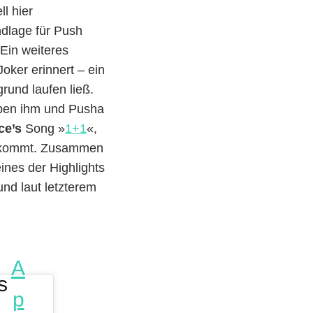
l hier
undlage für Push
Ein weiteres
oker erinnert – ein
rund laufen ließ.
ben ihm und Pusha
ce’s
Song »
1+1
«,
uf kommt. Zusammen
ines der Highlights
nd laut letzterem
e
A
s
p