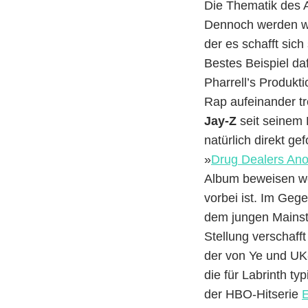
Die Thematik des 
Dennoch werden wi
der es schafft sic
Bestes Beispiel da
Pharrell’s Produkt
Rap aufeinander t
Jay-Z
seit seinem
natürlich direkt ge
»
Drug Dealers An
Album beweisen wol
vorbei ist. Im Gege
dem jungen Mainstr
Stellung verschaff
der von Ye und UK
die für Labrinth ty
der HBO-Hitserie
E