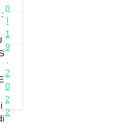
ri
:
l
1
U
9
S
,
E
2
E
0
2
i
2
i