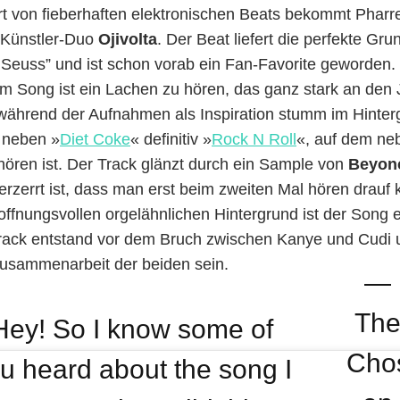
rt von fieberhaften elektronischen Beats bekommt Pharrel
 Künstler-Duo
Ojivolta
. Der Beat liefert die perfekte Gr
 Seuss” und ist schon vorab ein Fan-Favorite geworden. 
m Song ist ein Lachen zu hören, das ganz stark an den J
ährend der Aufnahmen als Inspiration stumm im Hinterg
 neben »
Diet Coke
« definitiv »
Rock N Roll
«, auf dem ne
hören ist. Der Track glänzt durch ein Sample von
Beyon
verzerrt ist, dass man erst beim zweiten Mal hören dra
offnungsvollen orgelähnlichen Hintergrund ist der Song e
rack entstand vor dem Bruch zwischen Kanye und Cudi u
 Zusammenarbeit der beiden sein.
—
Th
Hey! So I know some of
Cho
u heard about the song I