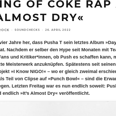
ING OF COKE RAP
 ALMOST DRY«
ROCK
·
SOUNDCHECKS
·
26. APRIL 2022
 vier Jahre her, dass Pusha T sein letztes Album »Da
at. Nachdem er selber den Hype seit Monaten mit Te
 Fans und Kritiker*innen, ob Push es schaffen kann,
te Meisterwerk anzuknüpfen. Spätestens seit seinen
rojekt »I Know NIGO!« – wo er gleich zweimal erschie
als Teil von Clipse auf »Punch Bowl« – sind die Erwa
gen. Letzten Freitag war es nun endlich soweit: Pus
 endlich »It’s Almost Dry« veröffentlicht.