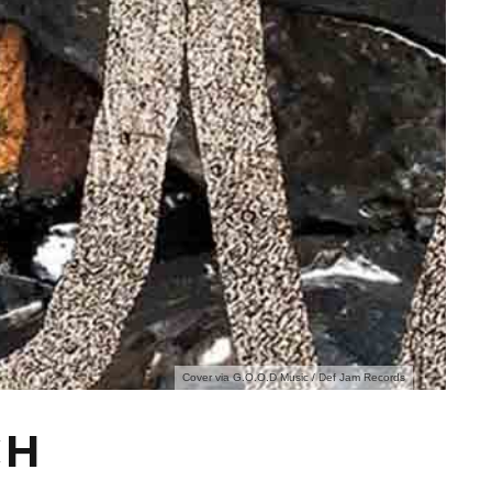
Cover via G.O.O.D Music / Def Jam Records
CH