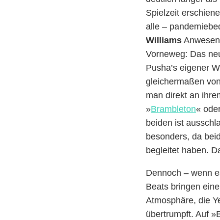
Spielzeit erschien
alle – pandemiebe
Williams
Anwesen 
Vorneweg: Das neu
Pusha’s eigener Wo
gleichermaßen von
man direkt an ihrem
»
Brambleton
« ode
beiden ist ausschl
besonders, da bei
begleitet haben. D
Dennoch – wenn es
Beats bringen eine
Atmosphäre, die Ye
übertrumpft. Auf »