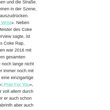
en und die Straße.
inen in der Szene,
s auszudrücken.
 Wrist
«. Neben
 Meister des Coke
rview sagte, ist
es Coke Rap,
iden war 2016 mit
 dem gesamten
 noch lange nicht
 er immer noch mit
eine einzigartige
»
I Pray For You
«,
r voll allem durch
der er auch schon
abrinth aber auch