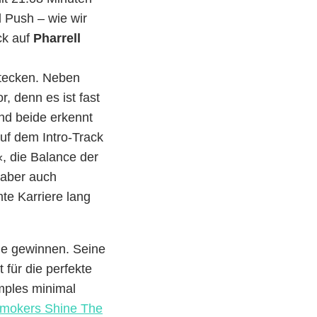
 Push – wie wir
ck auf
Pharrell
stecken. Neben
, denn es ist fast
d beide erkennt
auf dem Intro-Track
«, die Balance der
 aber auch
e Karriere lang
de gewinnen. Seine
 für die perfekte
mples minimal
Smokers Shine The