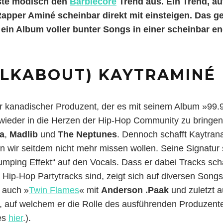
ste modisch den
Barbiecore
Trend aus. Ein Trend, a
apper Aminé scheinbar direkt mit einsteigen. Das
ein Album voller bunter Songs in einer scheinbar e
ALKABOUT) KAYTRAMINÉ
 kanadischer Produzent, der es mit seinem Album »99.
eder in die Herzen der Hip-Hop Community zu bringen. 
la
,
Madlib
und
The Neptunes
. Dennoch schafft Kaytran
n wir seitdem nicht mehr missen wollen. Seine Signatur
mping Effekt“ auf den Vocals. Dass er dabei Tracks schaf
r Hip-Hop Partytracks sind, zeigt sich auf diversen Song
 auch »
Twin Flames
« mit
Anderson .Paak
und zuletzt 
, auf welchem er die Rolle des ausführenden Produzen
es
hier
.).