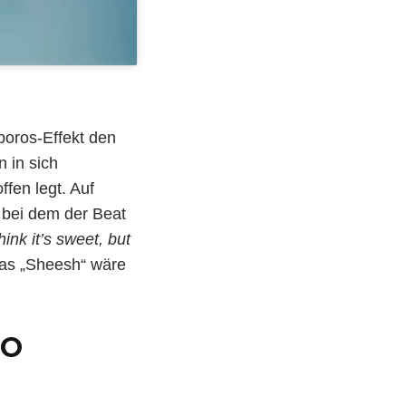
oboros-Effekt den
 in sich
fen legt. Auf
, bei dem der Beat
hink it’s sweet, but
Das „Sheesh“ wäre
LO