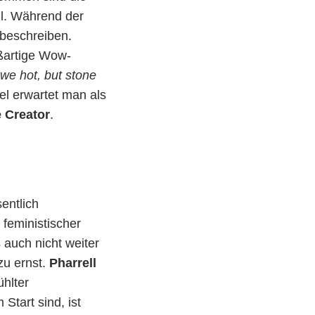
all. Während der
 beschreiben.
oßartige Wow-
we hot, but stone
el erwartet man als
e Creator
.
entlich
 feministischer
 auch nicht weiter
zu ernst.
Pharrell
hlter
Start sind, ist