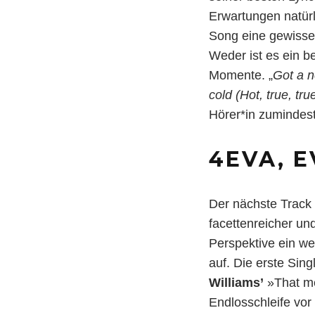
Erwartungen natürli
Song eine gewisse 
Weder ist es ein b
Momente. „
Got a n
cold (Hot, true, true
Hörer*in zumindest
4EVA, E
Der nächste Track
facettenreicher un
Perspektive ein we
auf. Die erste Si
Williams’
»That me
Endlosschleife vor 