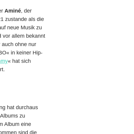
er
Aminé
, der
1 zustande als die
auf neue Musik zu
d vor allem bekannt
r auch ohne nur
O« in keiner Hip-
mmy
« hat sich
rt.
ng hat durchaus
s Albums zu
em Album eine
kommen sind die