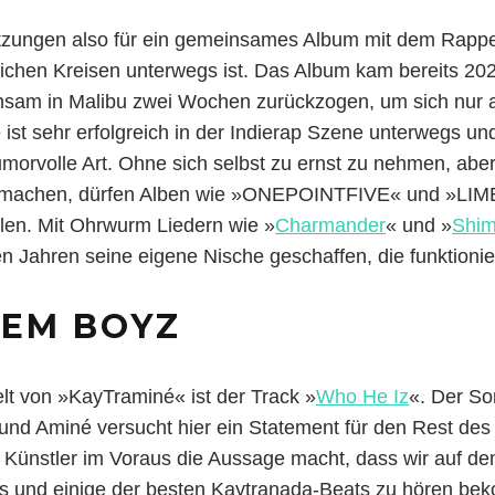
tzungen also für ein gemeinsames Album mit dem Rapp
lichen Kreisen unterwegs ist. Das Album kam bereits 202
nsam in Malibu zwei Wochen zurückzogen, um sich nur 
 ist sehr erfolgreich in der Indierap Szene unterwegs un
humorvolle Art. Ohne sich selbst zu ernst zu nehmen, abe
 machen, dürfen Alben wie »ONEPOINTFIVE« und »LIMB
len. Mit Ohrwurm Liedern wie »
Charmander
« und »
Shi
en Jahren seine eigene Nische geschaffen, die funktionie
EM BOYZ
elt von »KayTraminé« ist der Track »
Who He Iz
«. Der So
und Aminé versucht hier ein Statement für den Rest de
Künstler im Voraus die Aussage macht, dass wir auf d
ics und einige der besten Kaytranada-Beats zu hören be