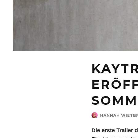
KAYT
ERÖFF
SOMM
HANNAH WIETB
Die erste Trailer