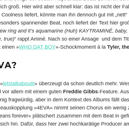
ch groß. Hier wird aber schnell klar: das ist nicht der F
Coolness liefert, könnte man ihn dennoch gut mit „nett“
esonders spannender Beat, noch liefert der Text hier gr
ew ring and it’s aquamarine (Huh) KAYTRAMINÉ, baby, 
, true)
“ rappt Aminé. Nach so einer Ansage und dem Tit
 einen »
WHO DAT BOY
«-Schockmoment á la
Tyler, th
VA?
 »
letstalkaboutit
« überzeugt da schon deutlich mehr. Wes
d vor allem mit einem guten
Freddie Gibbs
-Feature. Aus
nig fragwürdig, aber in dem Kontext des Albums fällt das
ngleauskopplung »4EVA« nimmt seinen Chorus ein wenig 
ans forever« plätschert zusammen mit dem Beat in gefü
sich hin. Dafür, dass hier zwei hochkarätige Producer am 