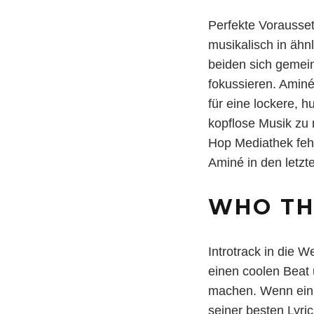
Perfekte Vorausse
musikalisch in ähn
beiden sich gemei
fokussieren. Aminé
für eine lockere, 
kopflose Musik zu
Hop Mediathek feh
Aminé in den letzt
WHO TH
Introtrack in die W
einen coolen Beat 
machen. Wenn ein 
seiner besten Lyr