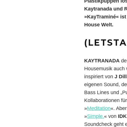
Plastikpuppen lö
Kaytranada und R
»KayTraminé« ist 
House Welt.
(LETST
KAYTRANADA
der
Housemusik auch wi
inspiriert von
J Dil
eigenen Sound, de
Bass Lines und „Pu
Kollaborationen fü
»
Meditation
«. Aber
»
Simple.
« von
IDK
Soundcheck geht 