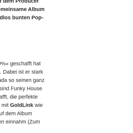
uf dem Producer
 gemeinsame Album
ndlos bunten Pop-
9%« geschafft hat
Dabei ist er stark
ada so seinen ganz
 sind Funky House
ft, die perfekte
s mit
GoldLink
wie
auf dem Album
ten einnahm (Zum