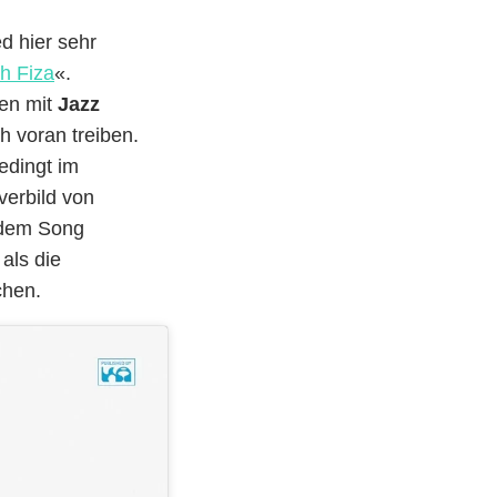
d hier sehr
h Fiza
«.
en mit
Jazz
h voran treiben.
bedingt im
verbild von
 dem Song
als die
chen.