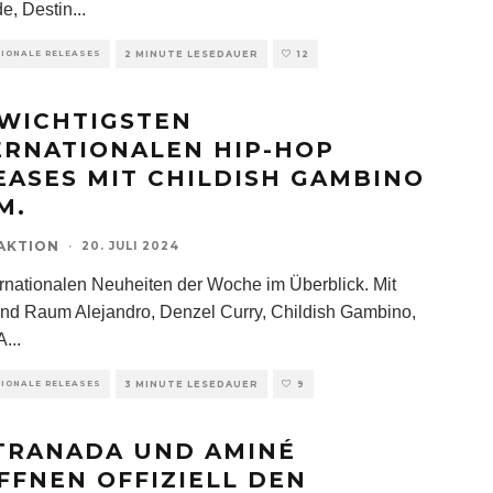
e, Destin
...
TIONALE RELEASES
2 MINUTE LESEDAUER
12
 WICHTIGSTEN
ERNATIONALEN HIP-HOP
EASES MIT CHILDISH GAMBINO
M.
AKTION
·
20. JULI 2024
ernationalen Neuheiten der Woche im Überblick. Mit
ind Raum Alejandro, Denzel Curry, Childish Gambino,
A
...
TIONALE RELEASES
3 MINUTE LESEDAUER
9
TRANADA UND AMINÉ
FFNEN OFFIZIELL DEN