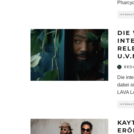
Pharcyd
INTERNA
DIE
INT
REL
U.V.
RED
Die int
dabei s
LAVA L
INTERNA
KAY
ERÖ