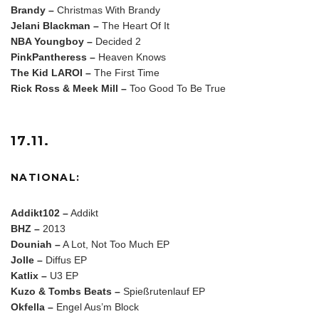
Brandy –
Christmas With Brandy
Jelani Blackman –
The Heart Of It
NBA Youngboy –
Decided 2
PinkPantheress –
Heaven Knows
The Kid LAROI –
The First Time
Rick Ross & Meek Mill –
Too Good To Be True
17.11.
NATIONAL:
Addikt102 –
Addikt
BHZ –
2013
Douniah –
A Lot, Not Too Much EP
Jolle –
Diffus EP
Katlix –
U3 EP
Kuzo & Tombs Beats –
Spießrutenlauf EP
Okfella –
Engel Aus’m Block