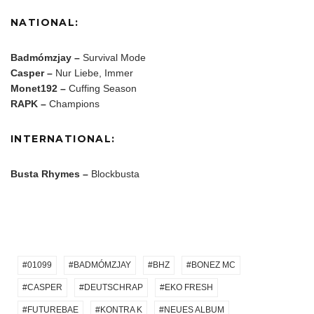
NATIONAL:
Badmómzjay –
Survival Mode
Casper –
Nur Liebe, Immer
Monet192 –
Cuffing Season
RAPK –
Champions
INTERNATIONAL:
Busta Rhymes –
Blockbusta
01099
BADMÓMZJAY
BHZ
BONEZ MC
CASPER
DEUTSCHRAP
EKO FRESH
FUTUREBAE
KONTRA K
NEUES ALBUM