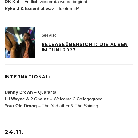
OK Kid –
Endlich wieder da wo es beginnt
Ryko-J & Essential.wav –
Idioten EP
See Also
RELEASEÜBERSICHT: DIE ALBEN
IM JUNI 2023
INTERNATIONAL:
Danny Brown –
Quaranta
Lil Wayne & 2 Chainz –
Welcome 2 Collegegrove
Your Old Droog –
The Yodfather & The Shining
24.11.