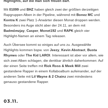
Highlights, auf die man sich freuen darf.
Mit
01099
und
BHZ
haben gleich zwei der größten derzeitigen
Rapgruppen Alben in der Pipeline, während mit
Bonez MC
und
Kontra K
zwei Platz 1-Anwärter diesen Monat droppen werden.
Besonders ins Auge sticht aber der 24.11, an dem mit
Badmómzjay
,
Casper
,
Monet192
und
RAPK
gleich vier
Highlight-Namen an einem Tag releasen.
Auch Übersee kommt so einiges auf uns zu. Ausgewählte
Highlights kommen bspw. von
Jeezy
,
Kevin Abstract
,
Busta
Rhymes
oder
The Kid LAROI
. Interessant ist aber vor allem, wie
sich zwei Alben schlagen, die denkbar ähnlich daherkommen: Auf
der einen Seite treffen mit
Rick Ross & Meek Mill
zwei
gestandene Rapper in einem Kollaboalbum aufeinander, auf der
anderen Seite mit
Lil Wayne & 2 Chainz
zwei mindestens
genauso gestandene Rapper.
03.11.