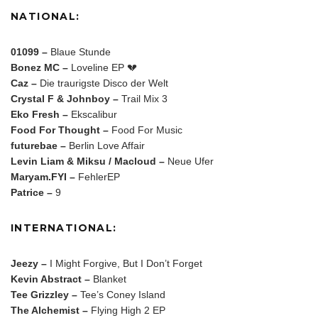
NATIONAL:
01099 –
Blaue Stunde
Bonez MC –
Loveline EP 💔
Caz –
Die traurigste Disco der Welt
Crystal F & Johnboy –
Trail Mix 3
Eko Fresh –
Ekscalibur
Food For Thought –
Food For Music
futurebae –
Berlin Love Affair
Levin Liam & Miksu / Macloud –
Neue Ufer
Maryam.FYI –
FehlerEP
Patrice –
9
INTERNATIONAL:
Jeezy –
I Might Forgive, But I Don’t Forget
Kevin Abstract –
Blanket
Tee Grizzley –
Tee’s Coney Island
The Alchemist –
Flying High 2 EP