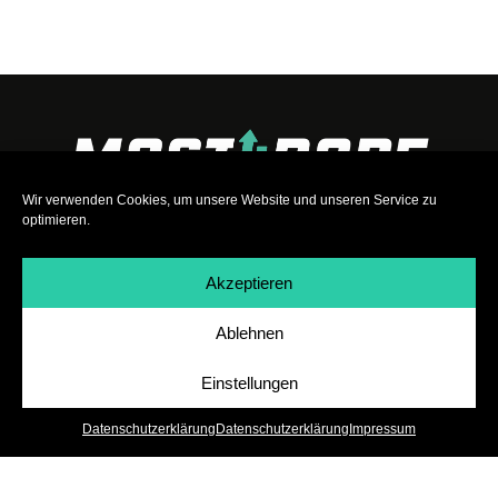
Wir verwenden Cookies, um unsere Website und unseren Service zu
optimieren.
Akzeptieren
Ablehnen
Impressum
|
Datenschutz
|
Teilnahmebedingungen
|
Team
|
Jobs
Einstellungen
Datenschutzerklärung
Datenschutzerklärung
Impressum