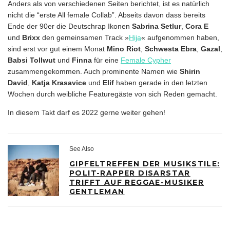
Anders als von verschiedenen Seiten berichtet, ist es natürlich
nicht die “erste All female Collab”. Abseits davon dass bereits
Ende der 90er die Deutschrap Ikonen
Sabrina Setlur
,
Cora E
und
Brixx
den gemeinsamen Track »
Hija
« aufgenommen haben,
sind erst vor gut einem Monat
Mino Riot
,
Schwesta Ebra
,
Gazal
,
Babsi Tollwut
und
Finna
für eine
Female Cypher
zusammengekommen. Auch prominente Namen wie
Shirin
David
,
Katja Krasavice
und
Elif
haben gerade in den letzten
Wochen durch weibliche Featuregäste von sich Reden gemacht.
In diesem Takt darf es 2022 gerne weiter gehen!
See Also
GIPFELTREFFEN DER MUSIKSTILE:
POLIT-RAPPER DISARSTAR
TRIFFT AUF REGGAE-MUSIKER
GENTLEMAN