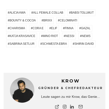
ALICIA AWA
ALL FEMALE COLLAB
BABSI TOLLWUT
BOUNTY & COCOA
BRIXX
CELOMINATI
CHARISMA
CORA E
ELIF
FINNA
GAZAL
KATJA KRASAVICE
MINO RIOT
NESSI
NEWS
SABRINA SETLUR
SCHWESTA EBRA
SHIRIN DAVID
KROW
GRÜNDER & CHEFREDAKTEUR
Leute sagen zu mir Krow, das Genie...