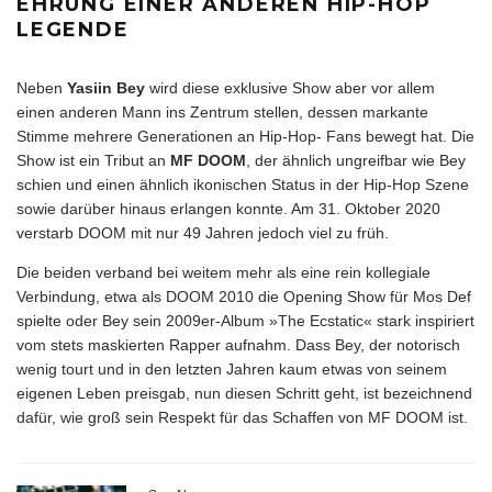
EHRUNG EINER ANDEREN HIP-HOP
LEGENDE
Neben
Yasiin Bey
wird diese exklusive Show aber vor allem
einen anderen Mann ins Zentrum stellen, dessen markante
Stimme mehrere Generationen an Hip-Hop- Fans bewegt hat. Die
Show ist ein Tribut an
MF DOOM
, der ähnlich ungreifbar wie Bey
schien und einen ähnlich ikonischen Status in der Hip-Hop Szene
sowie darüber hinaus erlangen konnte. Am 31. Oktober 2020
verstarb DOOM mit nur 49 Jahren jedoch viel zu früh.
Die beiden verband bei weitem mehr als eine rein kollegiale
Verbindung, etwa als DOOM 2010 die Opening Show für Mos Def
spielte oder Bey sein 2009er-Album »The Ecstatic« stark inspiriert
vom stets maskierten Rapper aufnahm. Dass Bey, der notorisch
wenig tourt und in den letzten Jahren kaum etwas von seinem
eigenen Leben preisgab, nun diesen Schritt geht, ist bezeichnend
dafür, wie groß sein Respekt für das Schaffen von MF DOOM ist.