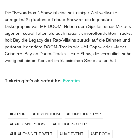
Die “Beyondoom”-Show ist eine seit einiger Zeit weltweite,
unregelmäßig laufende Tribute-Show an die legendäre
Diskographie von MF DOOM. Neben dem Spielen eines Mix aus
eigenen, sowohl alten als auch neuen, unveröffentlichten Tracks,
holt Bey die Legacy des Rap-Villains zurück auf die Bühnen und
performt legendäre DOOM-Tracks wie »All Caps« oder »Meat
Grinder«. Bey on Doom-Tracks – eine Show, die vermutlich sehr
wenig mit einem Konzert im klassischen Sinne zu tun hat.
Tickets gibt’s ab sofort bei
Eventim
.
BERLIN
BEYONDOOM
CONSCIOUS RAP
EXKLUSIVE SHOW
HIP-HOP KONZERT
HUXLEYS NEUE WELT
LIVE EVENT
MF DOOM