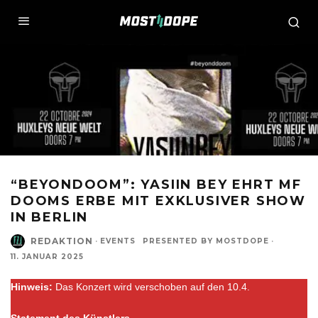
“BEYONDOOM”: YASIIN BEY EHRT MF
DOOMS ERBE MIT EXKLUSIVER SHOW
IN BERLIN
REDAKTION
·
EVENTS
PRESENTED BY MOSTDOPE
·
11. JANUAR 2025
Hinweis:
Das Konzert wird verschoben auf den 10.4.
Statement des Künstlers