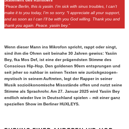
“Peace Berlin, this is yasiin. I’m sick with sinus troubles, I can’t
make it to you today, I’m so sorry. *I appreciate all your support,
and as soon as I can I’ll be with you God willing. Thank you and
thank you again. Peace. yasiin bey.”
Wenn dieser Mann ins Mikrofon spricht, rappt oder singt,
sind ihm die Ohren seit beinahe 30 Jahren gewiss: Yasiin
Bey, fka Mos Def, ist eine der prägendsten Stimme des
Conscious Hip-Hop. Den goldenen 90ern entsprungen und
seit jeher so nahbar in seinen Texten wie zurückgezogen-
mystisch in seinem Auftreten, legt der Rapper in seiner
Musik sozioökonomische Missstände offen und nutzt seine
Stimme als Sprachrohr. Am 27. Januar 2025 wird Yasiin Bey
endlich wieder live in Deutschland spielen – mit einer ganz
speziellen Show im Berliner HUXLEYS.