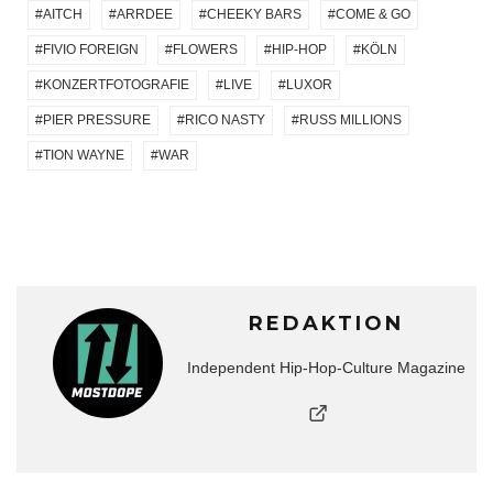
AITCH
ARRDEE
CHEEKY BARS
COME & GO
FIVIO FOREIGN
FLOWERS
HIP-HOP
KÖLN
KONZERTFOTOGRAFIE
LIVE
LUXOR
PIER PRESSURE
RICO NASTY
RUSS MILLIONS
TION WAYNE
WAR
REDAKTION
Independent Hip-Hop-Culture Magazine