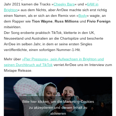
Jahr 2021 kamen die Tracks »
Cheeky Bars
« und »
6AM in
Brighton
« aus dem Nichts, aber ArrDee machte sich erst richtig
einen Namen, als er sich an den Remix von »
Body
« wagte, an
dem Rapper wie
Tion
Wayne
,
Russ
Millions
und
Fivio
Foreign
mitwirkten.
Der Song eroberte praktisch TikTok, kletterte in den UK,
Neuseeland und Australien an die Chartspitze und bescherte
ArrDee im selben Jahr, in dem er seine ersten Singles
veröffentlichte, einen sofortigen Nummer-1-Hit.
Mehr über
»Pier Pressure«, sein Aufwachsen in Brighton und
seinen Durchbruch auf TikTok
verriet ArrDee uns im Interview zum
Mixtape Release.
Bitte hier klicken, um die Marketing-Cookies
zu akzeptieren und diesen Inhalt zu
aktivieren