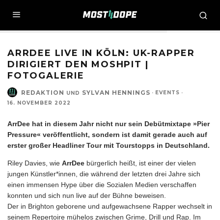
via Sylvan Hennings
ARRDEE LIVE IN KÖLN: UK-RAPPER
DIRIGIERT DEN MOSHPIT |
FOTOGALERIE
REDAKTION
SYLVAN HENNINGS
·
EVENTS
·
UND
16. NOVEMBER 2022
ArrDee hat in diesem Jahr nicht nur sein Debütmixtape »Pier
Pressure« veröffentlicht, sondern ist damit gerade auch auf
erster großer Headliner Tour mit Tourstopps in Deutschland.
Riley Davies, wie
ArrDee
bürgerlich heißt, ist einer der vielen
jungen Künstler*innen, die während der letzten drei Jahre sich
einen immensen Hype über die Sozialen Medien verschaffen
konnten und sich nun live auf der Bühne beweisen.
Der in Brighton geborene und aufgewachsene Rapper wechselt in
seinem Repertoire mühelos zwischen Grime, Drill und Rap. Im