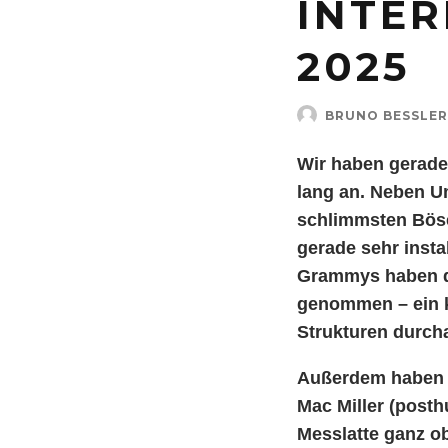
INTE
2025
BRUNO BESSLER
Wir haben gerade
lang an. Neben U
schlimmsten Böse
gerade sehr insta
Grammys haben de
genommen – ein k
Strukturen durch
Außerdem haben K
Mac Miller (post
Messlatte ganz 