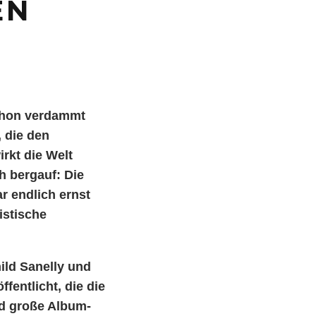
EN
schon verdammt
 die den
rkt die Welt
h bergauf: Die
r endlich ernst
istische
ld Sanelly und
ffentlicht, die die
d große Album-