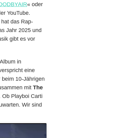
OODBYAIR
« oder
der YouTube.
t hat das Rap-
das Jahr 2025 und
ik gibt es vor
 Album in
erspricht eine
r beim 10-Jährigen
 zusammen mit
The
 Ob Playboi Carti
zuwarten. Wir sind