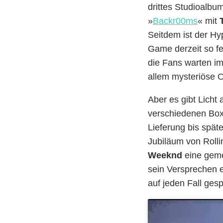
drittes Studioalbu
»
Backr00ms
« mit
Seitdem ist der Hy
Game derzeit so fe
die Fans warten im
allem mysteriöse O
Aber es gibt Licht
verschiedenen Box-
Lieferung bis spä
Jubiläum von Roll
Weeknd
eine geme
sein Versprechen ei
auf jeden Fall ges