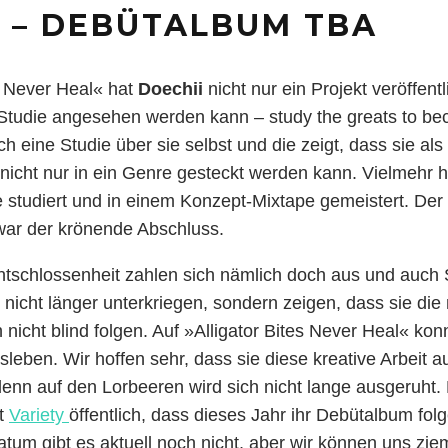
I – DEBÜTALBUM TBA
es Never Heal« hat
Doechii
nicht nur ein Projekt veröffentl
tudie angesehen werden kann – study the greats to be
h eine Studie über sie selbst und die zeigt, dass sie al
 nicht nur in ein Genre gesteckt werden kann. Vielmehr
 studiert und in einem Konzept-Mixtape gemeistert. Der
ar der krönende Abschluss.
Entschlossenheit zahlen sich nämlich doch aus und auc
 nicht länger unterkriegen, sondern zeigen, dass sie di
nicht blind folgen. Auf »Alligator Bites Never Heal« kon
sleben. Wir hoffen sehr, dass sie diese kreative Arbeit a
 denn auf den Lorbeeren wird sich nicht lange ausgeruht.
it
Variety
öffentlich, dass dieses Jahr ihr Debütalbum folg
tum gibt es aktuell noch nicht, aber wir können uns ziem