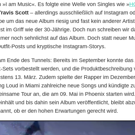
m »I am Music«. Es folgte eine Welle von Singles wie »
H
Travis Scott
– allerdings ausschließlich auf Instagram o
pe um das neue Album riesig und fast kein anderer Artis
st im Griff wie der 30-Jährige. Doch nun schreiben wir 
mer noch sehnlichst auf das Album. Doch statt neuer Mus
utfit-Posts und kryptische Instagram-Storys.
 am Ende des Tunnels: Bereits im September konnte das
Sets vorbestellt werden, und die Produktbeschreibung v
testens 13. März. Zudem spielte der Rapper im Dezembe
ing Loud in Miami zahlreiche neue Songs und kündigte
insame Tour an, die am 09. Mai in Phoenix starten wird.
nhält und bis dahin sein Album veröffentlicht, bleibt ab
pannt, ob er den hohen Erwartungen gerecht wird.