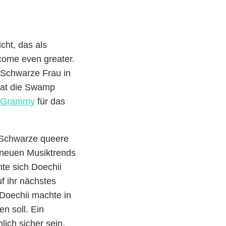
icht, das als
come even greater.
s Schwarze Frau in
 hat die Swamp
Grammy
für das
h Schwarze queere
e neuen Musiktrends
nte sich Doechii
uf ihr nächstes
 Doechii machte in
en soll. Ein
lich sicher sein,