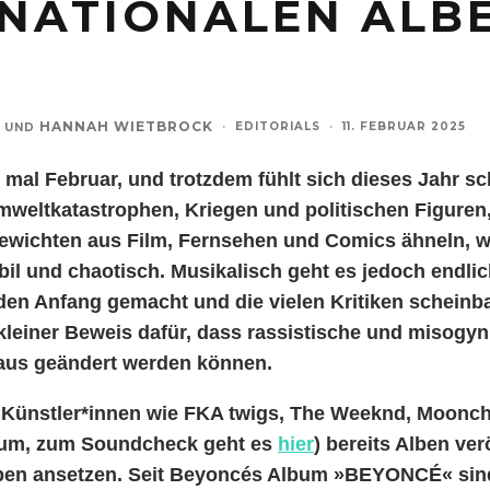
RNATIONALEN ALB
HANNAH WIETBROCK
·
EDITORIALS
·
11. FEBRUAR 2025
UND
 mal Februar, und trotzdem fühlt sich dieses Jahr 
mweltkatastrophen, Kriegen und politischen Figuren,
wichten aus Film, Fernsehen und Comics ähneln, wi
bil und chaotisch. Musikalisch geht es jedoch endlic
n Anfang gemacht und die vielen Kritiken scheinba
leiner Beweis dafür, dass rassistische und misogyn
aus geändert werden können.
ünstler*innen wie FKA twigs, The Weeknd, Moonchi
hum, zum Soundcheck geht es
hier
) bereits Alben verö
oben ansetzen. Seit Beyoncés Album »BEYONCÉ« sin