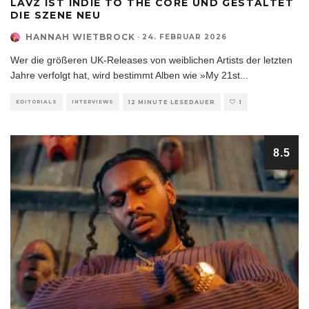
LAVZ IST INDIE TO THE CORE UND GESTALTET
DIE SZENE NEU
HANNAH WIETBROCK
·
24. FEBRUAR 2026
Wer die größeren UK-Releases von weiblichen Artists der letzten
Jahre verfolgt hat, wird bestimmt Alben wie »My 21st
...
EDITORIALS
INTERVIEWS
12 MINUTE LESEDAUER
1
8.5