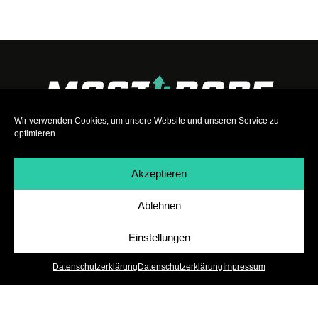
Wir verwenden Cookies, um unsere Website und unseren Service zu
optimieren.
Akzeptieren
Ablehnen
Impressum
|
Datenschutz
|
Teilnahmebedingungen
|
Team
|
Jobs
Einstellungen
Datenschutzerklärung
Datenschutzerklärung
Impressum