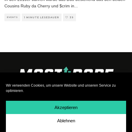
Cousins Ruby da Cherry und $crim in
...
EVENTS
1 MINUTE LESEDAUER
39
Wir verwenden Cookies, um unsere Website und unseren Service zu
optimieren.
Akzeptieren
Ablehnen
Impressum
|
Datenschutz
|
Teilnahmebedingungen
|
Team
|
Jobs