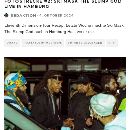
FOTOSTRECKE #2: SKI MASK THE SLUMP GOD
LIVE IN HAMBURG
REDAKTION
·
4. OKTOBER 2024
Eleventh Dimension-Tour Recap: Letzte Woche machte Ski Mask
The Slump God auch in Hamburg Halt, wo er die
...
EVENTS
PRESENTED BY MOSTDOPE
1 MINUTE LESEDAUER
41