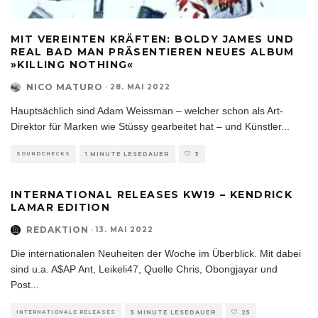
MIT VEREINTEN KRÄFTEN: BOLDY JAMES UND
REAL BAD MAN PRÄSENTIEREN NEUES ALBUM
»KILLING NOTHING«
NICO MATURO
·
28. MAI 2022
Hauptsächlich sind Adam Weissman – welcher schon als Art-
Direktor für Marken wie Stüssy gearbeitet hat – und Künstler
...
SOUNDCHECKS
1 MINUTE LESEDAUER
3
INTERNATIONAL RELEASES KW19 – KENDRICK
LAMAR EDITION
REDAKTION
·
13. MAI 2022
Die internationalen Neuheiten der Woche im Überblick. Mit dabei
sind u.a. A$AP Ant, Leikeli47, Quelle Chris, Obongjayar und
Post
...
INTERNATIONALE RELEASES
5 MINUTE LESEDAUER
25