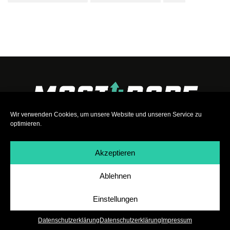
Wir verwenden Cookies, um unsere Website und unseren Service zu
optimieren.
Akzeptieren
Ablehnen
Impressum
|
Datenschutz
|
Teilnahmebedingungen
|
Team
|
Jobs
Einstellungen
Datenschutzerklärung
Datenschutzerklärung
Impressum