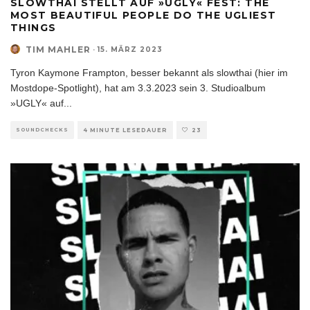
SLOWTHAI STELLT AUF »UGLY« FEST: THE
MOST BEAUTIFUL PEOPLE DO THE UGLIEST
THINGS
TIM MAHLER
·
15. MÄRZ 2023
Tyron Kaymone Frampton, besser bekannt als slowthai (hier im
Mostdope-Spotlight), hat am 3.3.2023 sein 3. Studioalbum
»UGLY« auf
...
SOUNDCHECKS
4 MINUTE LESEDAUER
23