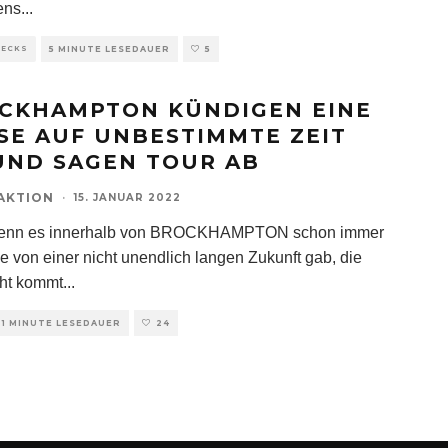
ens
...
HECKS
5 MINUTE LESEDAUER
5
CKHAMPTON KÜNDIGEN EINE
SE AUF UNBESTIMMTE ZEIT
UND SAGEN TOUR AB
AKTION
·
15. JANUAR 2022
enn es innerhalb von BROCKHAMPTON schon immer
e von einer nicht unendlich langen Zukunft gab, die
ht kommt
...
1 MINUTE LESEDAUER
24