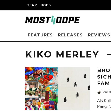
TEAM
JOBS
FEATURES
RELEASES
REVIEWS
KIKO MERLEY
BRO
SIC
FAM
PAU
Als Kol
Kanye W