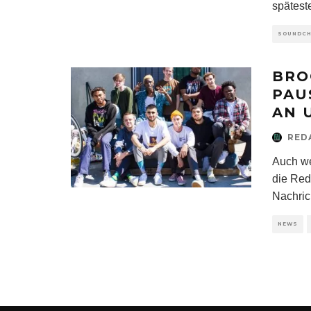
spätest
SOUNDC
BRO
PAU
AN 
RED
Auch w
die Red
Nachric
NEWS